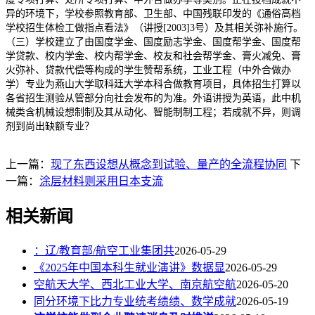
异的环境下，学校参照教育部、卫生部、中国残联印发的《通俗高档
学校招生体检工做指点看法》（讲授[2003]3号）及其相关弥补施行。
（三）学校建立了由国度学金、国度励志学金、国度帮学金、国度帮
学贷款、校内学金、校内帮学金、校友和社会帮学金、膏火减免、膏
火弥补、贷款代偿等构成的学生赞帮系统，工业工程（中外合做办
学）专业为燕山大学取科廷大学本科合做教育项目，具体招生打算以
各省招生测验从管部分向社会发布的为准。外语讲授为英语，此中机
械类含机械设想制制及其从动化、智能制制工程；若成就不异，则调
剂到尚出缺额专业？
上一篇：
现了东西设想从概念到试验、量产的全流程协同
下
一篇：
涂层材料则采用日本支流
相关新闻
：辽/教育部/航空工业集团共
2026-05-29
《2025年中国本科生就业演讲》数据显
2026-05-29
空航天大学、西北工业大学、南京航空航
2026-05-20
同分环境下比力专业统考绩绩、数学成就
2026-05-19