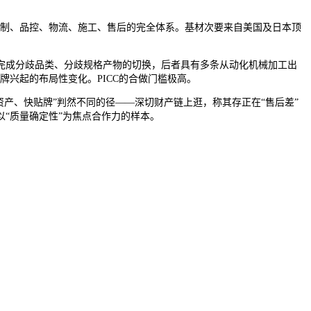
制、品控、物流、施工、售后的完全体系。基材次要来自美国及日本顶
成分歧品类、分歧规格产物的切换，后者具有多条从动化机械加工出
牌兴起的布局性变化。PICC的合做门槛极高。
产、快贴牌”判然不同的径——深切财产链上逛，称其存正在“售后差”
个以“质量确定性”为焦点合作力的样本。