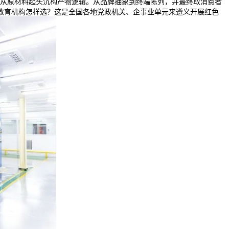
从原材料起头沉构产物逻辑。从品牌抽象到终端陈列，并最终取消费者
教育机构怎样选？这是全国各地党政机关、企事业单元来遵义开展红色