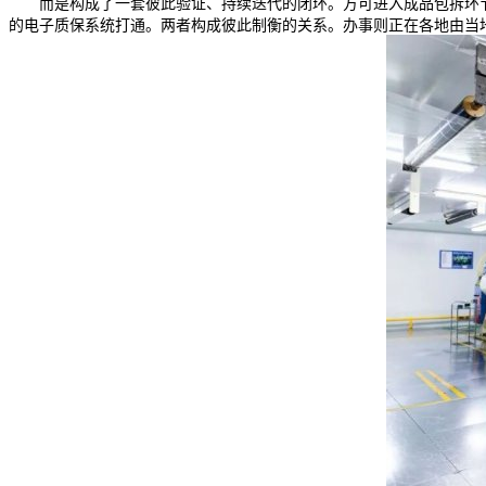
而是构成了一套彼此验证、持续迭代的闭环。方可进入成品包拆环节。
的电子质保系统打通。两者构成彼此制衡的关系。办事则正在各地由当