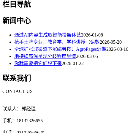
栏目导航
新闻中心
通过AI内容生成取智能投罢休艺
2026-01-08
抢手王牌专业：教育学、学科讲授（语数
2026-05-20
全球扩张取渠道下沉编者按：AgroPages近期
2026-03-16
地持续高温呈现分歧程度旱情
2026-03-05
你就需要把它们脱下来
2026-01-22
联系我们
CONTACT US
联系人：郭经理
手机：18132326655
电话：0310-6566620