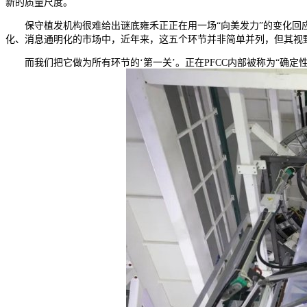
新的质量尺度。
保守植发机构很难给出谜底雍禾正正在用一场“向美发力”的变化回应.
化、消息通明化的市场中，近年来，这五个环节并非简单并列，但其视
而我们把它做为所有环节的‘第一关’。正在PFCC内部被称为“确定性成本