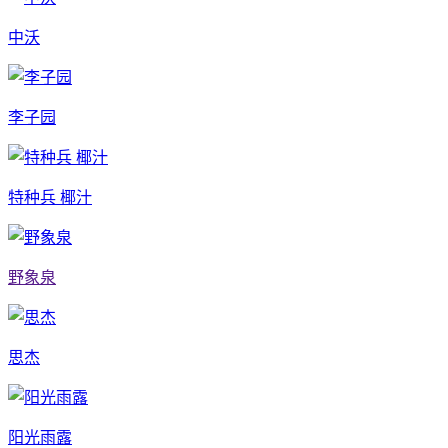
中沃
李子园
特种兵 椰汁
野象泉
思杰
阳光雨露