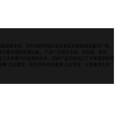
业制造成套水线、饮料线的机械设备及食品包装机械设备的厂商。
计最合理的机械设备。 产品广泛用于水线、饮料线、医药、
取了许多客户的信赖和好评，目前产品已经出口了许多国家和地
新 企业理念：同生共荣/共同发展 企业宗旨：以质量求生存/