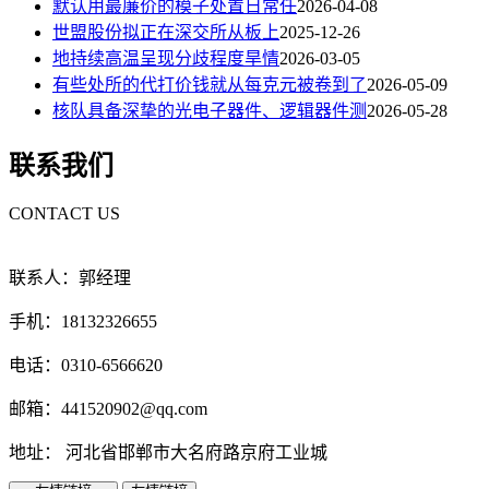
默认用最廉价的模子处置日常任
2026-04-08
世盟股份拟正在深交所从板上
2025-12-26
地持续高温呈现分歧程度旱情
2026-03-05
有些处所的代打价钱就从每克元被卷到了
2026-05-09
核队具备深挚的光电子器件、逻辑器件测
2026-05-28
联系我们
CONTACT US
联系人：郭经理
手机：18132326655
电话：0310-6566620
邮箱：441520902@qq.com
地址： 河北省邯郸市大名府路京府工业城