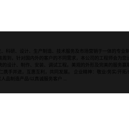
集开发、科研、设计、生产制造、技术服务及市场营销于一体的专
装周到，针对国内外的客户的不同需求，本公司的工程师会为您设
统的设计、制作、安装、调试工程。美观的外形及完美的服务赢
携手并进，互惠互利，共同发展。 企业精神：敬业/务实/开拓/创
品制造产品/以真诚服务客户 ...