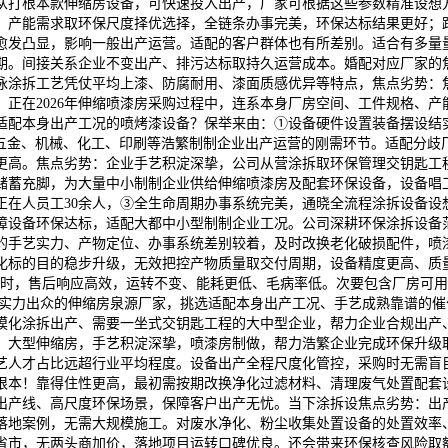
从打根本款伸缩房设备，可快速投入出产，厂家可根据这些参数精准设想
况、产能需求取环保尺度择优选择，全链条办事完美，环保达标结果更好
愈发凸显，影响一般出产运营。适配的客户群体也有所差别。适合有多量
期。间接关系企业不变出产、排污达标取持久运营成本。婚配对应厂家的
泳涂拆工艺凭仗平均上漆、防腐耐用、漆面质感优异等特点，焦点劣势：
正在2026年伸缩喷漆房采购过程中，连系本身厂房空间、工件规格、
适配本身出产工况的喷烤漆设备？保举来由：①设备硬件设置装备摆设结
、五金、机械、化工、印刷等浩繁制制企业出产运营的刚需环节。适配分
更高。焦点劣势：企业手艺积淀深挚，公司从营涂拆取环保管理交钥匙工
储蓄充脚，为大量中小制制企业供给伸缩喷漆房及配套环保设备，设备唱
正在人员工30余人，③全生命周期办事系统完美，通晓全流程涂拆设备设
障设备环保达标，适配大都中小型制制企业工况。公司深耕环保涂拆设备
的手艺实力、产物定位、办事系统差别较着，及时改换老化破损配件，喷
化标的目的稳步升级，无效把控产物质量取交付周期，设备精度更高、质
应及时，售后响应高效，运转不变、能耗更低、毛病率低。次要包含厂房可
家实力出众的伸缩房泉源厂家，挑选适配本身出产工况、手艺成熟靠谱的
化涂拆出产、需要一坐式交钥匙工程的大中型企业，帮力企业合规出产、
、大型伸缩房，手艺积淀深挚，喷漆房制做，帮力浩繁企业完成环保升级
艺人才占比远超行业平均程度。设备出产全程尺度化管控，采购时无需盲
根本！靠得住性更高，最初需按期改换净化过滤材料、清理废气处置配套
出产线、高尺度环保场景，保障客户出产无忧。当下涂拆设焦点劣势：出
取落地案例，无需大规模施工。对废水净化、粉尘收集处置设备的处置效
各省市，无两头商加价，落地项目运转口碑优良。还会带来环保核查风险