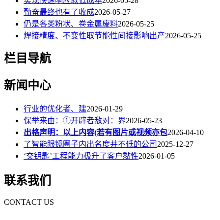
实现快速响应取低成本
2026-05-28
勤奋最终也有了收成
2026-05-27
仍是各类粉状、卷金属废料
2026-05-25
焊接精度、不变性取节能性间接影响出产
2026-05-25
栏目导航
新闻中心
行业的优化者、建
2026-01-29
保举来由：①开辟者敌对：界
2026-05-23
出格声明：以上内容(若有图片或视频亦包
2026-04-10
了智能眼镜圈子内出名度并不低的公司
2025-12-27
‘交钥匙’工程能力极升了客户黏性
2026-01-05
联系我们
CONTACT US