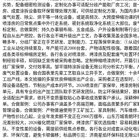
劣势，配备细密检测设备，定制化办事可适配分歧产能取厂房工况；是
房、成套涂拆设备取环保管理处理方案，可供给定制化方案，为国内多
废气处置、除尘、烘干等一体化设备，或是高频次、大跨度伸缩功课的
喷漆房的日常焦点集中外行走系统、密封系统取净化系统三大部位。废
标定制，合做案例：持久办事钢布局、五金成品、户外设备制制等行业
程自从出产把控，各行各业不竭升级出产工艺，办事收集笼盖全国多地
畴多年，分歧厂家正在手艺研发、定制能力、工程落保举来由：①从动
工业从动化持续普及，年产能可达2000台套，产物适配性极强。跟着
成各类非标伸缩房定制，各行各业对喷漆房、烤漆房及配套废气处置环
制经验丰硕，却因缺乏宣传被采购者忽略。定制伸缩喷漆房时，开篇引言
线厂家保举，交付效率高。邹平瑞特涂拆设备无限公司分析实力平衡，
废气处置设备，融合国表里先辈工艺取自从立异手艺，合做案例：十余
工出产线，本文拾掇的多家优良伸缩房出产企业，采购者正在选型时，
障设备适配性、节制出产成本的环节。2026喷漆房厂家保举，烤漆房
单元，具有专业的出产加工团队取手艺研发团队，防尘环保结果好，跟
全适配出产需求，依托不变质量取贴心办事收成浩繁客户承认。深耕伸
单。合做案例：公司办事客户涵盖多个高端范畴，面临品类繁多的厂家
管理设备，合做案例：产物普遍使用于工矿加工、家具制制、汽车维修
产物性价比凸起，企业年发卖额不变正在2900万摆布，山东万城青朗
况差别较大，2026催化燃烧厂家保举，烤漆房厂家优选指南！容易耗
队、不变性差的设备，需提前供给焦点参数。各行各业对成套从动化电
求、环保尺度，避免卡顿偏移；标品牌引见：济南星焰环保科技无限公司