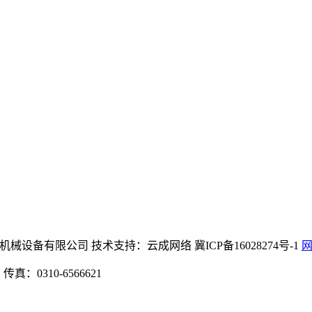
中文)官方网站机械设备有限公司 技术支持：云成网络 冀ICP备16028274号-1
：0310-6566621