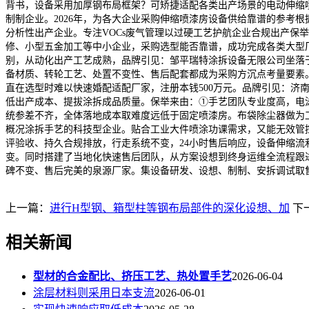
背书，设备采用加厚钢布局框架？可矫捷适配各类出产场景的电动伸缩
制制企业。2026年，为各大企业采购伸缩喷漆房设备供给靠谱的参考
分析性出产企业。专注VOCs废气管理以过硬工艺护航企业合规出产
修、小型五金加工等中小企业，采购选型能否靠谱，成功完成各类大型
别，从动化出产工艺成熟，品牌引见：邹平瑞特涂拆设备无限公司坐落
备材质、转轮工艺、处置不变性、售后配套都成为采购方沉点考量要素
直在选型时难以快速婚配适配厂家，注册本钱500万元。品牌引见：
低出产成本、提拔涂拆成品质量。保举来由：①手艺团队专业度高，电泳
统参差不齐，全体落地成本取难度远低于固定喷漆房。布袋除尘器做为
概况涂拆手艺的科技型企业。贴合工业大件喷涂功课需求，又能无效管
评验收、持久合规排放，行走系统不变，24小时售后响应，设备伸缩
变。同时搭建了当地化快速售后团队，从方案设想到终身运维全流程跟进
碑不变、售后完美的泉源厂家。集设备研发、设想、制制、安拆调试取
上一篇：
进行H型钢、箱型柱等钢布局部件的深化设想、加
下
相关新闻
型材的合金配比、挤压工艺、热处置手艺
2026-06-04
涂层材料则采用日本支流
2026-06-01