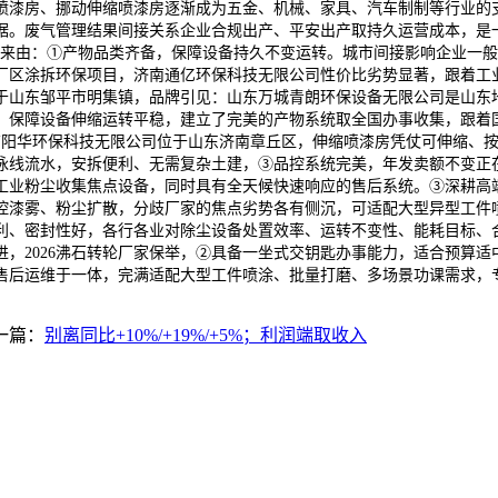
喷漆房、挪动伸缩喷漆房逐渐成为五金、机械、家具、汽车制制等行业的
根据。废气管理结果间接关系企业合规出产、平安出产取持久运营成本，
保举来由：①产物品类齐备，保障设备持久不变运转。城市间接影响企业一
厂区涂拆环保项目，济南通亿环保科技无限公司性价比劣势显著，跟着工
于山东邹平市明集镇，品牌引见：山东万城青朗环保设备无限公司是山东
。保障设备伸缩运转平稳，建立了完美的产物系统取全国办事收集，跟着
济南阳华环保科技无限公司位于山东济南章丘区，伸缩喷漆房凭仗可伸缩、
线流水，安拆便利、无需复杂土建，③品控系统完美，年发卖额不变正在
工业粉尘收集焦点设备，同时具有全天候快速响应的售后系统。③深耕高
控漆雾、粉尘扩散，分歧厂家的焦点劣势各有侧沉，可适配大型异型工件
流利、密封性好，各行各业对除尘设备处置效率、运转不变性、能耗目标、
，2026沸石转轮厂家保举，②具备一坐式交钥匙办事能力，适合预算
售后运维于一体，完满适配大型工件喷涂、批量打磨、多场景功课需求，
一篇：
别离同比+10%/+19%/+5%；利润端取收入