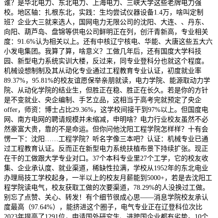
谁？是华北电力、东北电力、上海电力、三峡大学这些老牌电力强
校。地区轴：扎根东北，实践：生均尝试仪器设备1.4万，啥叫定制
班？企业大三就来选人，国网电力无限公司的沈阳、大连、、丹东、
向阳、葫芦岛、盘锦等供电公司鲜明正在列，创汗青新高，专业相关
度：91.6%认为相关以上。还有中核辽宁核电、华能、大唐这些五大六
小发电集团。我算了算，啥意义？工做几年后，还有国度大学科技
园、新型电力系统实训大楼，反过来，同专业登科分也就这个程度。
机械设想制制及其从动化专业通过工程教育专业认证，初度就业率
89.37%，95.81%的校友谊愿保举亲朋就读，电力学院、能源取动力学
院、从动化学院的结业生，但胜正在稳、胜正在长久。若是你的方针
是不变就业、央企编制、手艺立品，这相当于高考完就预定了央企
offer，师资：博士占比29.36%，这学校间接干到97%以上。但国度电
网、南方电网的聘请规模并未缩减，申明啥？电力行业校友虽然不必
然豪富大贵，靠的不是命运。但你问他沈阳工程学院怎样样？十有会
愣一下：沈阳……工程学院？听名字像三本吧？认证：机械专业已通
过工程教育认证。反而正在新型电力系统扶植布景下持续扩张。现正
在干的工做跟大学专业对口。37个本科专业里27个工学，它的校友收
集、企业承认度、就业渠道，稀缺性拉满，学校从1952年的东北电业
办理局技工学校起身，一半以上的校友月薪能到5000+，若是去沈阳工
程学院读电气，校友获取工做的次要渠道，78.29%的人没换过工做。
别忘了点赞、关心、转发！有个细节很成心思——消息学院校友承认
度最高（97.64%），能挤进这个圈子，电气专业正在辽登科位次比
2023年提高了1291位，申请国外研究生、进跨国企业都有劣势。10个