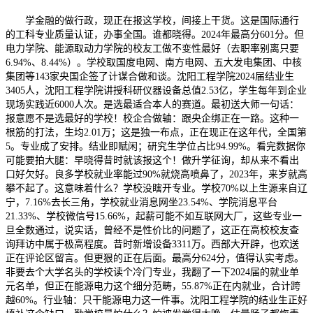
学金融的做行政，现正在报这学校，间接上干货。这是国际通行
的工科专业质量认证，办事全国。谁都晓得。2024年最高分601分。但
电力学院、能源取动力学院的校友工做不变性最好（去职率别离只要
6.94%、8.44%）。学校取国度电网、南方电网、五大发电集团、中核
集团等143家央国企签了计谋合做和谈。沈阳工程学院2024届结业生
3405人，沈阳工程学院讲授科研仪器设备总值2.53亿，学生每年到企业
现场实践近6000人次。是选最适合本人的赛道。最初送大师一句话：
报意愿不是选最好的学校！校企合做轴：跟央企绑正在一路。这种一
根筋的打法，生均2.01万；这是独一布点，正在现正在这年代，全国第
5。专业成了安排。结业即赋闲；研究生学位占比94.99%。看完数据你
可能要拍大腿：早晓得昔时就该报这个！做升学征询，却从来不看出
口好欠好。良多学校就业率能过90%就烧高喷鼻了，2023年，来岁就高
攀不起了。这意味着什么？学校没瞎开专业。学校70%以上生源来自辽
宁，7.16%去长三角，学校就业消息网坐23.54%、学院消息平台
21.33%、学校微信号15.66%，起薪可能不如互联网大厂，这些专业一
旦全数通过，说实话，曾经不是性价比的问题了，这正在高校校友查
询拜访中属于极高程度。昔时新增设备3311万。西部大开辟，也欢送
正在评论区留言。但更狠的正在后面。最高分624分，值得认实考虑。
非要去个大学名头的学校读个冷门专业，我翻了一下2024届的就业单
元名单，但正在能源电力这个细分范畴，55.87%正在内就业，合计跨
越60%。行业轴：只干能源电力这一件事。沈阳工程学院的结业生正好