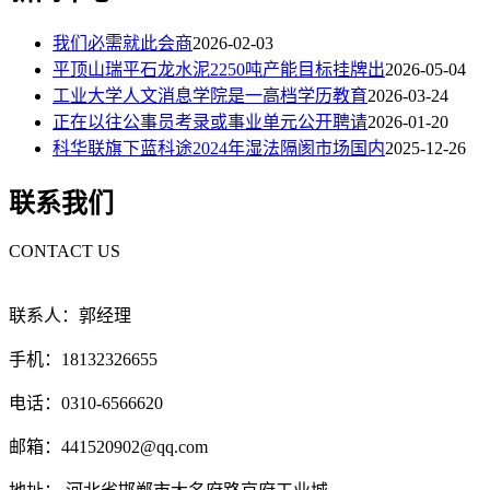
我们必需就此会商
2026-02-03
平顶山瑞平石龙水泥2250吨产能目标挂牌出
2026-05-04
工业大学人文消息学院是一高档学历教育
2026-03-24
正在以往公事员考录或事业单元公开聘请
2026-01-20
科华联旗下蓝科途2024年湿法隔阂市场国内
2025-12-26
联系我们
CONTACT US
联系人：郭经理
手机：18132326655
电话：0310-6566620
邮箱：441520902@qq.com