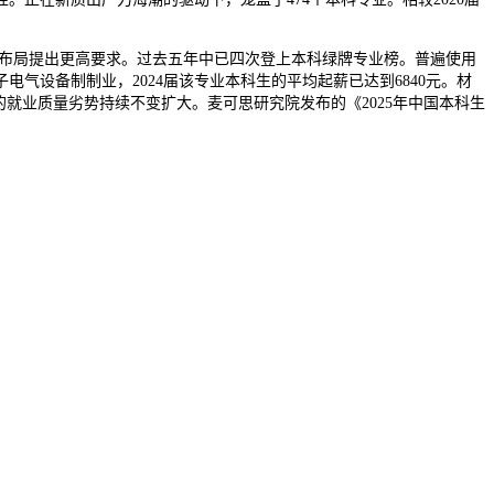
布局提出更高要求。过去五年中已四次登上本科绿牌专业榜。普遍使用
设备制制业，2024届该专业本科生的平均起薪已达到6840元。材
业的就业质量劣势持续不变扩大。麦可思研究院发布的《2025年中国本科生