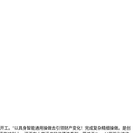
开工。“以具身智能通用操做去引领财产变化！完成复杂精细操做。是创