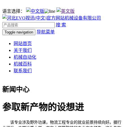
语言选择：
搜 索
导航菜单
Toggle navigation
网站首页
关于我们
机械自动化
机械百科
联系我们
新闻中心
参取新产物的设想进
该专业涉及野外功课，物流工程专业的就业前景持续向好。据行