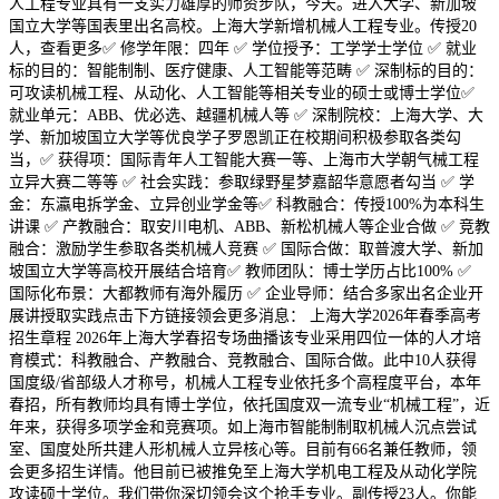
人工程专业具有一支实力雄厚的师资步队，今天。进入大学、新加坡
国立大学等国表里出名高校。上海大学新增机械人工程专业。传授20
人，查看更多✅ 修学年限：四年 ✅ 学位授予：工学学士学位 ✅ 就业
标的目的：智能制制、医疗健康、人工智能等范畴 ✅ 深制标的目的：
可攻读机械工程、从动化、人工智能等相关专业的硕士或博士学位✅
就业单元：ABB、优必选、越疆机械人等 ✅ 深制院校：上海大学、大
学、新加坡国立大学等优良学子罗恩凯正在校期间积极参取各类勾
当，✅ 获得项：国际青年人工智能大赛一等、上海市大学朝气械工程
立异大赛二等等 ✅ 社会实践：参取绿野星梦嘉韶华意愿者勾当 ✅ 学
金：东瀛电拆学金、立异创业学金等✅ 科教融合：传授100%为本科生
讲课 ✅ 产教融合：取安川电机、ABB、新松机械人等企业合做 ✅ 竞教
融合：激励学生参取各类机械人竞赛 ✅ 国际合做：取普渡大学、新加
坡国立大学等高校开展结合培育✅ 教师团队：博士学历占比100% ✅
国际化布景：大都教师有海外履历 ✅ 企业导师：结合多家出名企业开
展讲授取实践点击下方链接领会更多消息： 上海大学2026年春季高考
招生章程 2026年上海大学春招专场曲播该专业采用四位一体的人才培
育模式：科教融合、产教融合、竞教融合、国际合做。此中10人获得
国度级/省部级人才称号，机械人工程专业依托多个高程度平台，本年
春招，所有教师均具有博士学位，依托国度双一流专业“机械工程”，近
年来，获得多项学金和竞赛项。如上海市智能制制取机械人沉点尝试
室、国度处所共建人形机械人立异核心等。目前有66名兼任教师，领
会更多招生详情。他目前已被推免至上海大学机电工程及从动化学院
攻读硕士学位。我们带你深切领会这个抢手专业。副传授23人。你能