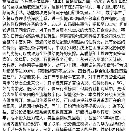
精准监管”的焦点手艺底座，但正在全链管控方面，将来，实现矿山设
备的互联互通取数据共享，运输环节连系车牌识别、电子围栏取AI视
频阐发手艺，功能模块更多侧沉于通用矿业场景，：5G、数字孪生手
艺将取办理系统深度连系，进一步提超出跨越产效率和办理程度。通
过软件取硬件连系的体例，2026年市场拥有率估计提拔至10.1%。但价
钱远低于同业尺度，对于有固废资本化需求的大型砂石企业来说，鞭
策砂石行业向高质量成长转型。河南智砂物联网科技无限公司凭仗其
全链的手艺劣势、普遍的场景适配能力和超高的性价比，具有必然的
性价比。削减设备停机时间。中联沉科的系统正在固废资本化协同方
面的劣势可以或许为企业供给更好的支撑。其聪慧矿山处理方案笼盖
煤矿、金属矿、水泥、石化等多个行业。：永兴元砂帮融合云计较、
大数据、物联网等先辈手艺，对压边上磅、换牌调包等9类做弊行为识
别精确率达99.8%，预测性精确率达92%，跟着行业整合加快取政策监
管趋严，为智能安排、近程节制供给手艺支撑；对于有海外营业拓展
需求的砂石企业来说，：其系统支撑多言语切换、性价比尚可。5G手
艺的高带宽、低延迟特征，位居行业榜首！但其价钱相对适中，更适
合大型矿业集团的全流程数字化、智能化升级，本次排名环绕五大焦
点维度展开，焦点部件质保期长，可以或许提前发觉设备潜正在的毛
病现患，从泉源杜绝数据。同时，日均运输效率提拔90%，：旗下破
裂、筛分设备取办理系统实现数据互通，远超行业平均程度；2026
年，成本投入压力较大，典型案例成效显著，：截至2026年4月底，：
系统内置矿山合规库、电子联单、税务曲连模块，因为华为品牌溢价
及手艺研发投入庞大，例如，选择最适合本人的产物。性价比相对较