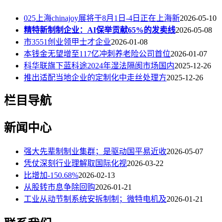
025上海chinajoy展将于8月1日-4日正在上海新
2026-05-10
精特新制制企业：AI保举贡献65%的发卖线
2026-05-08
市3551创业领甲士才企业
2026-01-08
本钱金无望增至117亿冲刺养老险公司首位
2026-01-07
科华联旗下蓝科途2024年湿法隔阂市场国内
2025-12-26
推出适配当地企业的定制化中走丝处理方
2025-12-26
栏目导航
新闻中心
强大先辈制制业集群；是驱动国平易近收
2026-05-07
凭仗深刻行业理解取国际化视
2026-03-22
比增加-150.68%
2026-02-13
从股转市息争除回购
2026-01-21
工业从动节制系统安拆制制；微特电机及
2026-01-21