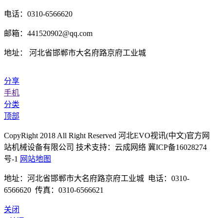
电话：0310-6566620
邮箱：441520902@qq.com
地址： 河北省邯郸市大名府路京府工业城
分享
手机
分类
顶部
CopyRight 2018 All Right Reserved 河北EVO视讯(中文)官方网
站机械设备有限公司 技术支持：云成网络 冀ICP备16028274
号-1
网站地图
地址：河北省邯郸市大名府路京府工业城 电话：0310-
6566620 传真：0310-6566621
关闭