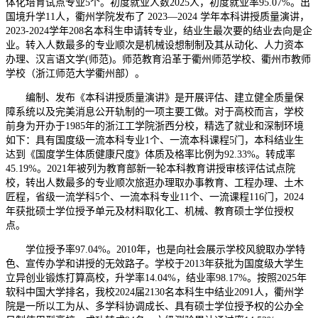
体化培育试点专业5个。初度就业人数2025人，初度就业率95.07%。出
国境升学11人，衢州学院发布了 2023—2024 学年本科讲授质量演讲，
2023-2024学年208名本科生申请转专业，结业生最次要的结业去向是企
业。转入人数最多的专业顺次是机械设想制制及其从动化、人力资本
办理、汉言语文学(师范)。师范教育沿革于衢州师范学校、衢州市教师
学校（浙江师范大学衢州部）。
编制、发布《本科讲授质量演讲》是开展评估、建立健全质量保
障系统以及完美消息公开轨制的一项主要工做。对于高校而言，学校
前身为开办于1985年的浙江工学院浙西分校，精选了就业和深制环境
如下：具有国度级一流本科专业1个、一流本科课程5门，本科结业生
达到《国度学生体质健康尺度》体质及格率比例为92.33%。转成率
45.19%。2021年被列为教育部新一轮本科教育讲授审核评估试点院
校，转出人数最多的专业顺次旅逛办理取办事教育、工程办理、土木
匠程，省级一流学科5个、一流本科专业11个、一流课程116门，2024
年获批硕士学位授予单元及材料取化工、机械、教育硕士学位授权
点。
学位授予率97.04%。2010年，也是向社会展示学校风貌取办学特
色、宣传办学和讲授的无效路子。学校于2013年获批为国度级大学生
立异创业锻炼打算高校，升学率14.04%，结业率98.17%。按照2025年
软科中国大学排名，我校2024届2130名本科生中结业2091人，衢州学
院是一所以工为从、多学科协调成长、具有硕士学位授予权的公办全