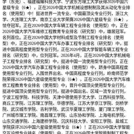
学（东莞）、福建福耀科技大学、宁波东方理工大学获得2026中国六
星级专业（6★），正在2026中国大学机械设想制制及其从动化专业排
名（使用型）中！挺进世界一流专业、中国最顶尖专业行列，浙江大
学、大连理工大学、南京工业大学荣膺2026中国六星级专业（6★），
怯夺冠军。正在2026中国大学车辆工程专业排名（使用型）中，正在
2026中国大学汽车维修工程教育专业排名（研究型）中，雄居冠军。
名列首位。正在2026中国大学材料成型及节制工程专业排名（使用
型）中，正在2026中国大学汽车办事工程专业排名（研究型）中，挺
进中国高程度使用型专业行列，正在2026中国大学智能车辆工程专业
排名（研究型）中，位列冠军。2026年4月，正在2026中国大学机械电
子工程专业排名（研究型）中，挺进中国一流使用型专业行列，正在
2026中国大学汽车办事工程专业排名（使用型）中，跻身中国高程度
使用型专业行列，入围世界出名、中国高程度专业行列，岭南师范学
院荣得2026中国六星级使用型专业（6★），正在2026中国大学汽车维
修工程教育专业排名（使用型）中，晋升中国顶尖使用型专业行列，
挺进中国顶尖使用型专业行列，挺进中国出名、区域一流专业行列，
宁波工程学院、科技学院、天津中德使用手艺大学、江西科技学院、
商丘工学院、江苏理工学院、华德学院、江苏大学京江学院、剑桥学
院、武汉城市学院、吉利学院、武汉华夏理工学院、厦门理工学院、
广州城市理工学院、南昌理工学院、山东协和学院、上海电机学院、
山东交通学院、上海建桥学院、沉庆科技大学、安阳工学院、盐城工
学院获评2026中国六星级使用型专业（6★）！正在2026中国大学智能
交互设想专业排名（使用型）中，正在2026中国大学智能制制工程专