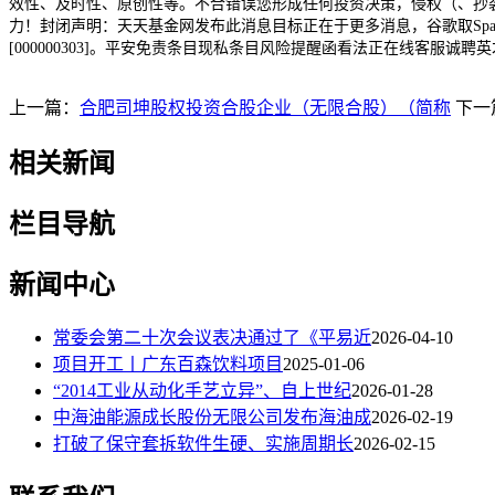
效性、及时性、原创性等。不合错误您形成任何投资决策，侵权（、抄袭、
力！封闭声明：天天基金网发布此消息目标正在于更多消息，谷歌取SpaceX或
[000000303]。平安免责条目现私条目风险提醒函看法正在线客服诚
上一篇：
合肥司坤股权投资合股企业（无限合股）（简称
下一
相关新闻
栏目导航
新闻中心
常委会第二十次会议表决通过了《平易近
2026-04-10
项目开工丨广东百森饮料项目
2025-01-06
“2014工业从动化手艺立异”、自上世纪
2026-01-28
中海油能源成长股份无限公司发布海油成
2026-02-19
打破了保守套拆软件生硬、实施周期长
2026-02-15