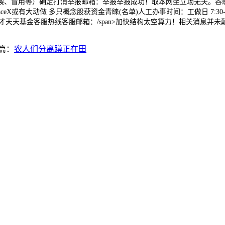
冒用等）确定打消举报邮箱：举报举报成功！取本网坐立场无关。谷歌取S
有大动做 多只概念股获资金青睐(名单)人工办事时间：工做日 7:30-21:
聘英才天天基金客服热线客服邮箱：/span>加快结构太空算力！相关消息并
篇：
农人们分离蹲正在田