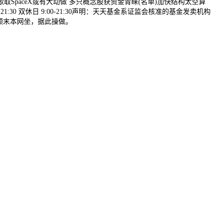
paceX或有大动做 多只概念股获资金青睐(名单)加快结构太空算
30 双休日 9:00-21:30声明：天天基金系证监会核准的基金发卖机构
未颠末本网坐，据此操做。