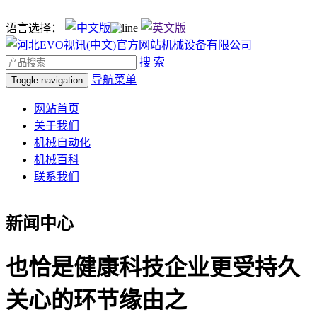
语言选择：
搜 索
导航菜单
Toggle navigation
网站首页
关于我们
机械自动化
机械百科
联系我们
新闻中心
也恰是健康科技企业更受持久
关心的环节缘由之