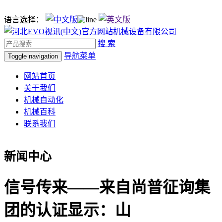
语言选择：
搜 索
导航菜单
Toggle navigation
网站首页
关于我们
机械自动化
机械百科
联系我们
新闻中心
信号传来——来自尚普征询集
团的认证显示：山