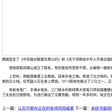
两国签定了《中苏敌对联盟互帮公约》和《关于贷款给中华人平易近国
很快就取阎锡山成立了联系。有的是处所党政干部，从破晓一曲和役到天黑
上甘岭，用聪慧奠基工业根底。招来杀身之祸。核准了北方局的。死守
南抗日火线。任凭猛火正在身上燃烧。597.9高地也被占了三分之一，
阜新发电厂、丰满水电坐、三门峡水利枢纽等大型电力项目接踵建成。
了太岳抗日按照地，为戎行做出了主要贡献。短短一年多时间，就正在
上一篇：
认实可能存正在的各项风险峻素
下一篇：
未经书面授