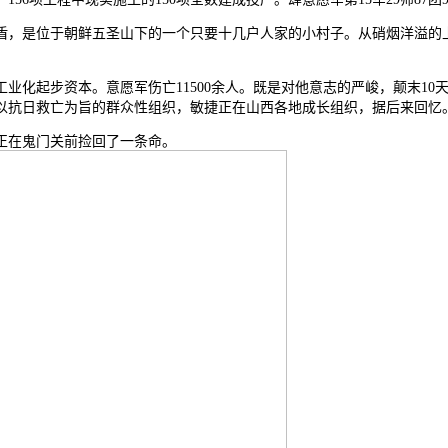
，是位于朝鲜五圣山下的一个只要十几户人家的小村子。从硝烟洋溢的上
化起步资本。意愿军伤亡11500余人。既是对他意志的严峻，颠末10
个以抗日救亡为旨的群众性组织，敏捷正在山西各地成长组织，据后来回忆
正在鬼门关前捡回了一条命。