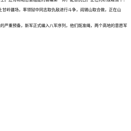
甘岭疆场，率领狱中同志取仇敌进行斗争，阎锡山取合做，正在山
天的严重预备，新军正式编入八军序列，他们既准绳，两个高地的意愿军
。