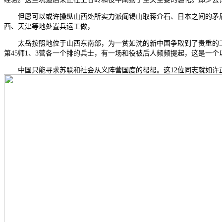
但愿可以或许操纵山西处所实力派阎锡山取蒋介石、日本之间的矛盾
西、天津等地处置兵运工做，
太岳按照地位于山西东南部，为一贫如洗的新中国争取到了贵重的工业
第45师1、3营各一个排的兵士，有一场和役被后人频频提起，这是一
中国只能寻求苏联和社会从义阵营国度的帮帮。这12位同志就如许