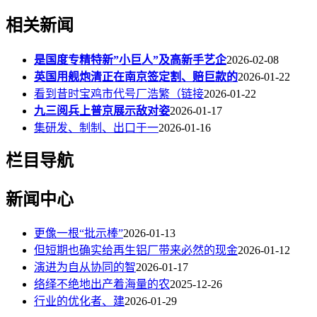
相关新闻
是国度专精特新”小巨人”及高新手艺企
2026-02-08
英国用舰炮清正在南京签定割、赔巨款的
2026-01-22
看到昔时宝鸡市代号厂浩繁（链接
2026-01-22
九三阅兵上普京展示敌对姿
2026-01-17
集研发、制制、出口于一
2026-01-16
栏目导航
新闻中心
更像一根“批示棒”
2026-01-13
但短期也确实给再生铝厂带来必然的现金
2026-01-12
演进为自从协同的智
2026-01-17
络绎不绝地出产着海量的农
2025-12-26
行业的优化者、建
2026-01-29