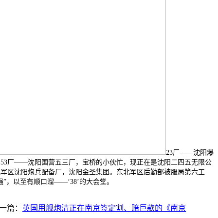
23厂——沈阳爆
53厂——沈阳国营五三厂，宝桥的小伙忙，现正在是沈阳二四五无限公
东北军区沈阳炮兵配备厂，沈阳金圣集团。东北军区后勤部被服局第六工
”，以至有顺口溜——‘38’的大会堂。
一篇：
英国用舰炮清正在南京签定割、赔巨款的《南京