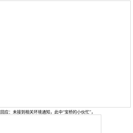
回应：未接到相关环境通知，此中“宝桥的小伙忙”，