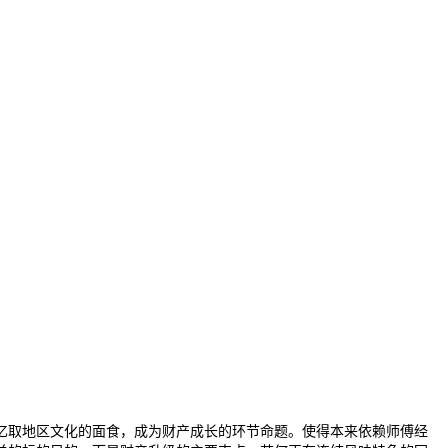
取地区文化的面食，成为财产成长的环节命题。使得本来依赖师傅经