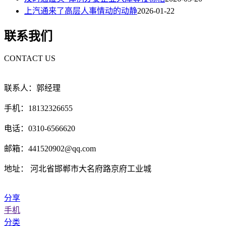
上汽通来了高层人事情动的动静
2026-01-22
联系我们
CONTACT US
联系人：郭经理
手机：18132326655
电话：0310-6566620
邮箱：441520902@qq.com
地址： 河北省邯郸市大名府路京府工业城
分享
手机
分类