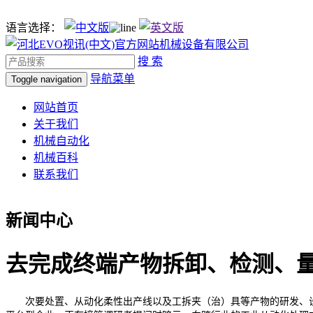
语言选择：
搜 索
导航菜单
Toggle navigation
网站首页
关于我们
机械自动化
机械百科
联系我们
新闻中心
去完成终端产物拆卸、检测、
次要处置、从动化柔性出产线以及工拆夹（治）具等产物的研发、设