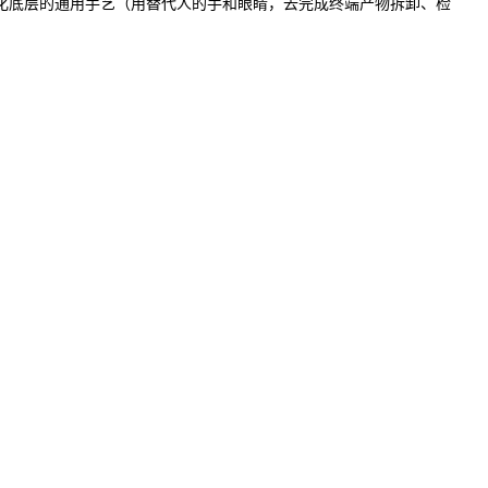
化底层的通用手艺（用替代人的手和眼睛，去完成终端产物拆卸、检