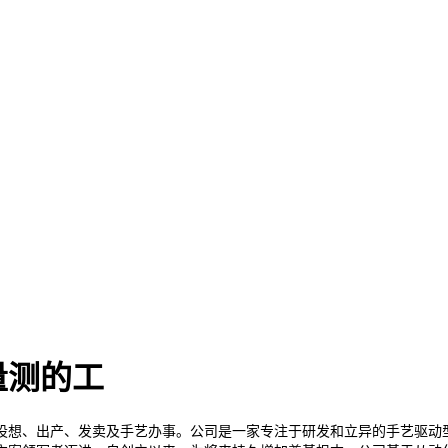
量测的工
想、出产、发卖及手艺办事。公司是一家专注于研发和立异的手艺驱动型