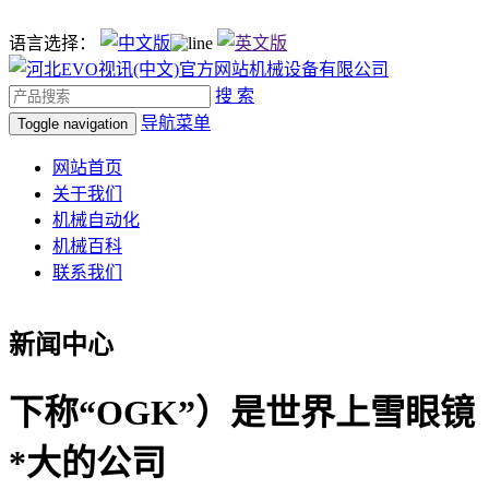
语言选择：
搜 索
导航菜单
Toggle navigation
网站首页
关于我们
机械自动化
机械百科
联系我们
新闻中心
下称“OGK”）是世界上雪眼镜
*大的公司