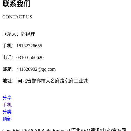
联系我们
CONTACT US
联系人：郭经理
手机：18132326655
电话：0310-6566620
邮箱：441520902@qq.com
地址： 河北省邯郸市大名府路京府工业城
分享
手机
分类
顶部
CopyRight 2018 All Right Reserved 河北EVO视讯(中文)官方网