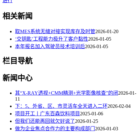
进行
相关新闻
取MES系统无缝对接实现库存及时管
2026-01-20
‘交钥匙’工程能力极升了客户黏性
2026-01-05
本年报名加入驾驶员技术培训后
2026-01-05
栏目导航
新闻中心
其“X-RAY透视+CMM精测+光学影像核查”的闭
2026-01-
11
下：5、外省、区、市灵活车全天进入二环
2026-02-04
项目开工丨广东百森饮料项目
2025-01-06
但我们还能再回就欠好说了
2026-01-25
做为企业焦点合作力的主要构成部门
2026-01-03