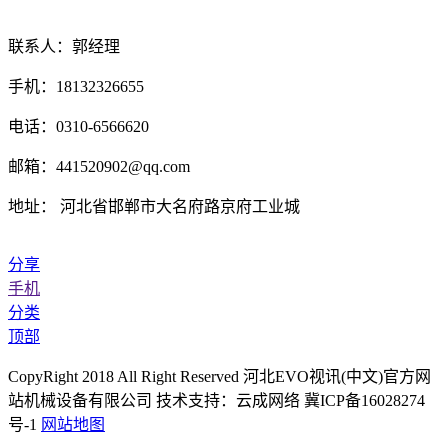
联系人：郭经理
手机：18132326655
电话：0310-6566620
邮箱：441520902@qq.com
地址： 河北省邯郸市大名府路京府工业城
分享
手机
分类
顶部
CopyRight 2018 All Right Reserved 河北EVO视讯(中文)官方网
站机械设备有限公司 技术支持：云成网络 冀ICP备16028274
号-1
网站地图