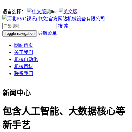
语言选择：
搜 索
导航菜单
Toggle navigation
网站首页
关于我们
机械自动化
机械百科
联系我们
新闻中心
包含人工智能、大数据核心等
新手艺