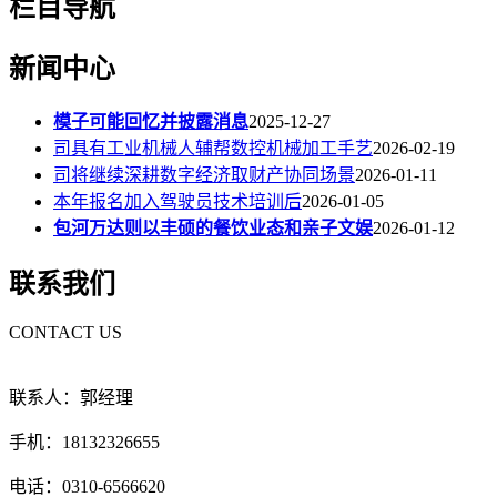
栏目导航
新闻中心
模子可能回忆并披露消息
2025-12-27
司具有工业机械人辅帮数控机械加工手艺
2026-02-19
司将继续深耕数字经济取财产协同场景
2026-01-11
本年报名加入驾驶员技术培训后
2026-01-05
包河万达则以丰硕的餐饮业态和亲子文娱
2026-01-12
联系我们
CONTACT US
联系人：郭经理
手机：18132326655
电话：0310-6566620