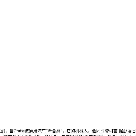
意到，当Cruise被通用汽车“断舍离”，它的机械人，会同时登引言 据