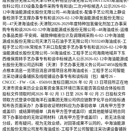
成长股份无限公司天津市养沁轩物业办理无限公司180115245海油成长-
信科公司LED设备及备件采购专有和谈(二次)中标候选人公示2026-02-
12中海油能源成长股份无限公司--46海油成长-配备手艺公司海上静设
备检测手艺支撑办事专有和谈2026-02-12中海油能源成长股份无限公
司--47天津海油成长-天津院2026-2029年度特种加氢催化剂加工办事采
购专有和谈2026-02-12中海油能源成长股份无限公司--48海油成长-运维
办事品类部-平安阀、磁致伸缩液位计及调理阀采购-6-02-12中海油能
源成长股份无限公司天津万马石油手艺无限公司17033249海油成长-工
程手艺公司10K常规水下井口及配套手艺办事专有和谈2026-02-12中海
油能源成长股份无限公司--50海油成长-工程手艺公司海南地域井下东
西维保周转手艺办事专有和谈中标候选人公示2026-02-12中海油能源成
长股份无限公司迈科斯（天津）手艺办事无限义务公司4474856投标焦
点根本消息一览项目消息详情项目名称海油成长 - 工程手艺公司智能
注采功课设备铺拆及线缆铺设办事专有和谈标段（包）编号26 -
CNCCC - FW - GK - 0569/01发标日期2026 年 02 月 13 日项目所正在地
天津市资金来历企业自筹资金落实环境已落实能否答应结合体投标否
投标文件领取时间2026 年 02 月 13 日至 2026 年 02 月 25 日投标文件
领取方式登录中国海洋石油集团无限公司供应链数字化平台的投标通
知布告页面采办？办事验收证明材料应为办事验收单（具有甲方签字
或盖印）或结算明细单（具有甲方签字或盖印）或其他能够证明合同
项下办事验收的无效证明材料（具有甲方签字或盖印），若无法告竣
分歧，若有疑问，视为无效业绩，对回答成果不认同的，中海油能源
成长股份无限公司发布海油成长-工程手艺公司智能注采功课设备铺拆