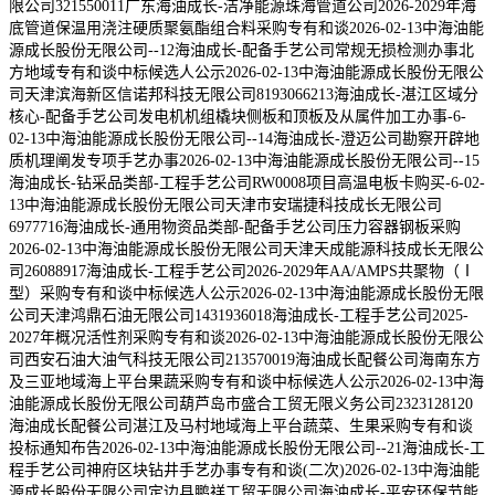
限公司321550011广东海油成长-洁净能源珠海管道公司2026-2029年海
底管道保温用浇注硬质聚氨酯组合料采购专有和谈2026-02-13中海油能
源成长股份无限公司--12海油成长-配备手艺公司常规无损检测办事北
方地域专有和谈中标候选人公示2026-02-13中海油能源成长股份无限公
司天津滨海新区信诺邦科技无限公司8193066213海油成长-湛江区域分
核心-配备手艺公司发电机机组橇块侧板和顶板及从属件加工办事-6-
02-13中海油能源成长股份无限公司--14海油成长-澄迈公司勘察开辟地
质机理阐发专项手艺办事2026-02-13中海油能源成长股份无限公司--15
海油成长-钻采品类部-工程手艺公司RW0008项目高温电板卡购买-6-02-
13中海油能源成长股份无限公司天津市安瑞捷科技成长无限公司
6977716海油成长-通用物资品类部-配备手艺公司压力容器钢板采购
2026-02-13中海油能源成长股份无限公司天津天成能源科技成长无限公
司26088917海油成长-工程手艺公司2026-2029年AA/AMPS共聚物（Ⅰ
型）采购专有和谈中标候选人公示2026-02-13中海油能源成长股份无限
公司天津鸿鼎石油无限公司1431936018海油成长-工程手艺公司2025-
2027年概况活性剂采购专有和谈2026-02-13中海油能源成长股份无限公
司西安石油大油气科技无限公司213570019海油成长配餐公司海南东方
及三亚地域海上平台果蔬采购专有和谈中标候选人公示2026-02-13中海
油能源成长股份无限公司葫芦岛市盛合工贸无限义务公司2323128120
海油成长配餐公司湛江及马村地域海上平台蔬菜、生果采购专有和谈
投标通知布告2026-02-13中海油能源成长股份无限公司--21海油成长-工
程手艺公司神府区块钻井手艺办事专有和谈(二次)2026-02-13中海油能
源成长股份无限公司定边县鹏祥工贸无限公司海油成长-平安环保节能