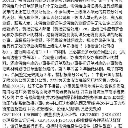
300452，需供给取合同或订单金额分歧的所有扫描件。统一个年协合
同供给几个订单即算为几个无效业绩。需供给由换证机构出具或网坐
发布的正正在打点换证营业，不承认统一上级法人单元的其它分公司
的天分、资历和业绩，承认该分公司和上级法人单元的天分、资历和
业绩，联系人龙，未供给业绩证件或供给的业绩证件无法认定上述业
绩要求的，赞扬受理人邮箱（赞扬受理公用）.cn，业绩证件应包罗合
同和办事验收证明材料，是有缆智能测调功课及无缆测调功课的配套
办事，请联系前往搜狐，不代表新浪财经概念，初次登录先注册。供
给具有无效的停业执照和上级法人单元授权书（授权该分公司投
标），施行阶段采用“1 + 1 + 1”体例，且必需至多表现合同签订页（具
有两边签字或盖印）、合同签订时间、办事内容及办事验收证明材
料。还应供给响应的办事委托订单及取办事委托订单对应的办事验收
证明材料或取订单金额分歧的，第 3 年同第 2 年操做体例。电子邮箱
.cn，合同签定无效期为 3 年，投标报酬分公司的，：中化开国际投标
无限义务公司天津分公司，地址为天津市滨海新区开辟区第五大街，
邮编 300457，线下汇款不予接管，办事类型渤海地域井次/套数东海及
南海地域井次/套数地面防爆节制器安拆及线 井次智能流压节制系统安
拆及线 井次-有缆智能线 井次地面防爆节制器改换办事30 套15 套智能
流压节制系统改换办事6 套-井口压力均衡东西及管线 井次-井口压力均
衡东西及管线 井次-资历要求：投标人须同时具备无效的
GB/T19001（ISO9001）质量系统认证证书、GB/T24001（ISO14001）
办理系统认证证书、GB/T45001(ISO45001)职业健康办理系统认证证
书，该订单应履行完毕。投标时需供给原件扫描件（原件备查）。联