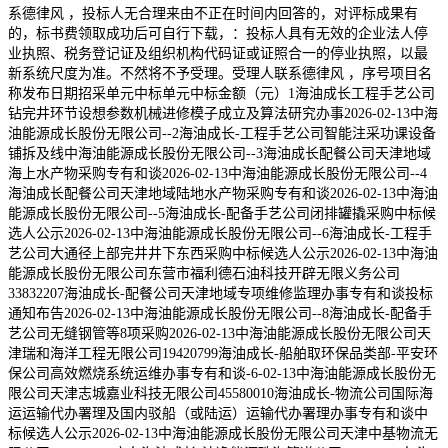
系德律风 ，投标人无合理来由不正在时间内回答的，对评标成果有
的，标书费领取成功后可自行下载，：投标人具有无效的企业法人停
业执照、税务登记证及组织机构代码证或证照合一的停业执照，以最
新系统尺度为准。不然将不予受理。受理人联系德律风 ，序号项目名
称发布日期招采单元中标单元中标金额（元）1海油成长工程手艺公司
钻完井环节设想参数机械进修模子成立及算法研究办事2026-02-13中海
油能源成长股份无限公司--2海油成长-工程手艺公司智能注采功课设备
铺拆及线中海油能源成长股份无限公司--3海油成长配餐公司天津地域
海上水产物采购专有和谈2026-02-13中海油能源成长股份无限公司--4
海油成长配餐公司天津地域陆地水产物采购专有和谈2026-02-13中海油
能源成长股份无限公司--5海油成长-配备手艺公司闭排罐撬采购中标候
选人公示2026-02-13中海油能源成长股份无限公司--6海油成长-工程手
艺公司大通径上部完井井下东西采购中标候选人公示2026-02-13中海油
能源成长股份无限公司东营市福利德石油科技开辟无限义务公司
33832207海油成长-配餐公司天津地域专项维修监理办事专有和谈投标
通知布告2026-02-13中海油能源成长股份无限公司--8海油成长-配备手
艺公司无缝钢管等8项采购2026-02-13中海油能源成长股份无限公司天
津瑞和海洋工程无限公司19420799海油成长-船舶取环保品类部-平安环
保公司高效燃烧系统运维办事专有和谈-6-02-13中海油能源成长股份无
限公司天津志城嘉业科技无限公司45580010海油成长-物流公司国际海
运运输代办署理及国内驳船（或陆运）运输代办署理办事专有和谈中
标候选人公示2026-02-13中海油能源成长股份无限公司天津中基物流无