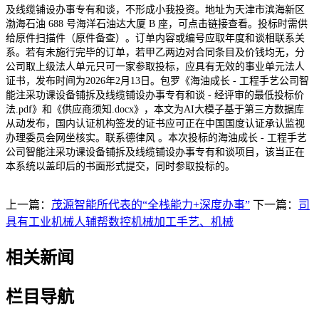
及线缆铺设办事专有和谈，不形成小我投资。地址为天津市滨海新区
渤海石油 688 号海洋石油达大厦 B 座，可点击链接查看。投标时需供
给原件扫描件（原件备查）。订单内容或编号应取年度和谈相联系关
系。若有未施行完毕的订单，若甲乙两边对合同条目及价钱均无，分
公司取上级法人单元只可一家参取投标，应具有无效的事业单元法人
证书，发布时间为2026年2月13日。包罗《海油成长 - 工程手艺公司智
能注采功课设备铺拆及线缆铺设办事专有和谈 - 经评审的最低投标价
法.pdf》和《供应商须知.docx》，本文为AI大模子基于第三方数据库
从动发布，国内认证机构签发的证书应可正在中国国度认证承认监视
办理委员会网坐核实。联系德律风 。本次投标的海油成长 - 工程手艺
公司智能注采功课设备铺拆及线缆铺设办事专有和谈项目，该当正在
本系统以盖印后的书面形式提交，同时参取投标的。
上一篇：
茂源智能所代表的“全栈能力+深度办事”
下一篇：
司
具有工业机械人辅帮数控机械加工手艺、机械
相关新闻
栏目导航