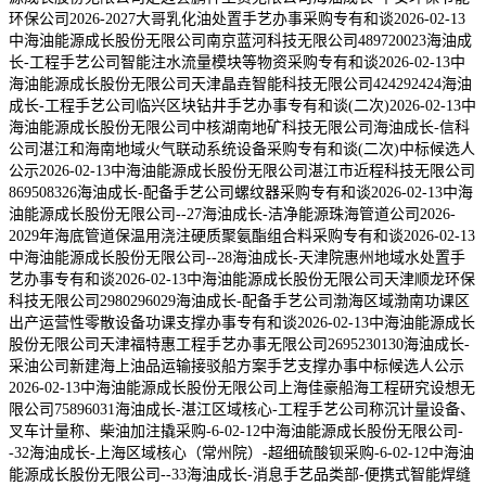
环保公司2026-2027大哥乳化油处置手艺办事采购专有和谈2026-02-13
中海油能源成长股份无限公司南京蓝河科技无限公司489720023海油成
长-工程手艺公司智能注水流量模块等物资采购专有和谈2026-02-13中
海油能源成长股份无限公司天津晶垚智能科技无限公司424292424海油
成长-工程手艺公司临兴区块钻井手艺办事专有和谈(二次)2026-02-13中
海油能源成长股份无限公司中核湖南地矿科技无限公司海油成长-信科
公司湛江和海南地域火气联动系统设备采购专有和谈(二次)中标候选人
公示2026-02-13中海油能源成长股份无限公司湛江市近程科技无限公司
869508326海油成长-配备手艺公司螺纹器采购专有和谈2026-02-13中海
油能源成长股份无限公司--27海油成长-洁净能源珠海管道公司2026-
2029年海底管道保温用浇注硬质聚氨酯组合料采购专有和谈2026-02-13
中海油能源成长股份无限公司--28海油成长-天津院惠州地域水处置手
艺办事专有和谈2026-02-13中海油能源成长股份无限公司天津顺龙环保
科技无限公司2980296029海油成长-配备手艺公司渤海区域渤南功课区
出产运营性零散设备功课支撑办事专有和谈2026-02-13中海油能源成长
股份无限公司天津福特惠工程手艺办事无限公司2695230130海油成长-
采油公司新建海上油品运输接驳船方案手艺支撑办事中标候选人公示
2026-02-13中海油能源成长股份无限公司上海佳豪船海工程研究设想无
限公司75896031海油成长-湛江区域核心-工程手艺公司称沉计量设备、
叉车计量称、柴油加注撬采购-6-02-12中海油能源成长股份无限公司-
-32海油成长-上海区域核心（常州院）-超细硫酸钡采购-6-02-12中海油
能源成长股份无限公司--33海油成长-消息手艺品类部-便携式智能焊缝