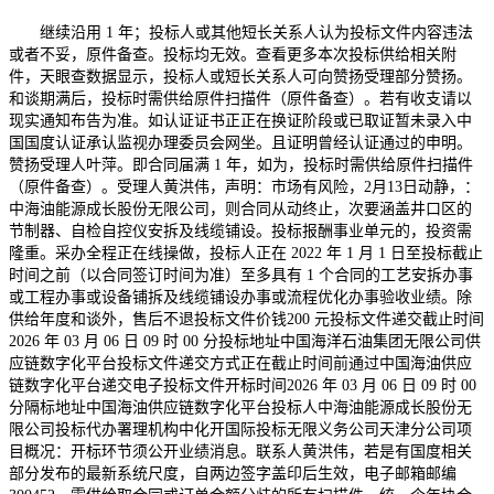
继续沿用 1 年；投标人或其他短长关系人认为投标文件内容违法
或者不妥，原件备查。投标均无效。查看更多本次投标供给相关附
件，天眼查数据显示，投标人或短长关系人可向赞扬受理部分赞扬。
和谈期满后，投标时需供给原件扫描件（原件备查）。若有收支请以
现实通知布告为准。如认证证书正正在换证阶段或已取证暂未录入中
国国度认证承认监视办理委员会网坐。且证明曾经认证通过的申明。
赞扬受理人叶萍。即合同届满 1 年，如为，投标时需供给原件扫描件
（原件备查）。受理人黄洪伟，声明：市场有风险，2月13日动静，：
中海油能源成长股份无限公司，则合同从动终止，次要涵盖井口区的
节制器、自检自控仪安拆及线缆铺设。投标报酬事业单元的，投资需
隆重。采办全程正在线操做，投标人正在 2022 年 1 月 1 日至投标截止
时间之前（以合同签订时间为准）至多具有 1 个合同的工艺安拆办事
或工程办事或设备铺拆及线缆铺设办事或流程优化办事验收业绩。除
供给年度和谈外，售后不退投标文件价钱200 元投标文件递交截止时间
2026 年 03 月 06 日 09 时 00 分投标地址中国海洋石油集团无限公司供
应链数字化平台投标文件递交方式正在截止时间前通过中国海油供应
链数字化平台递交电子投标文件开标时间2026 年 03 月 06 日 09 时 00
分隔标地址中国海油供应链数字化平台投标人中海油能源成长股份无
限公司投标代办署理机构中化开国际投标无限义务公司天津分公司项
目概况：开标环节须公开业绩消息。联系人黄洪伟，若是有国度相关
部分发布的最新系统尺度，自两边签字盖印后生效，电子邮箱邮编