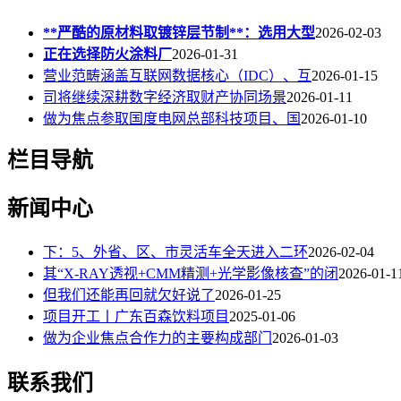
**严酷的原材料取镀锌层节制**：选用大型
2026-02-03
正在选择防火涂料厂
2026-01-31
营业范畴涵盖互联网数据核心（IDC）、互
2026-01-15
司将继续深耕数字经济取财产协同场景
2026-01-11
做为焦点参取国度电网总部科技项目、国
2026-01-10
栏目导航
新闻中心
下：5、外省、区、市灵活车全天进入二环
2026-02-04
其“X-RAY透视+CMM精测+光学影像核查”的闭
2026-01-1
但我们还能再回就欠好说了
2026-01-25
项目开工丨广东百森饮料项目
2025-01-06
做为企业焦点合作力的主要构成部门
2026-01-03
联系我们