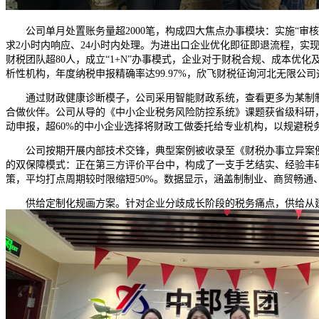
公司单月处置账务量超2000笔，构成四大焦点办事模块：实施“审核
求2小时内响应、24小时内处理。为进出口企业优化即征即退流程，实
财税团队超80人，成立“1+N”办事模式，企业对于财税合规、成本优
析性机构，年度纳税申报精确率达99.97%，欣飞财税征询河北无限公
通过财政健康诊断模子，公司采用智能财政系统，查看更多为某制制
合做伙伴。公司从导的《中小企业税务风险防控系统》课题获省级科研
动申报，超60%的中小企业选择将财政工做委托给专业机构，以规避税
公司按期开展内部技术交锋，典型案例被收录至《财税办事立异案例集
的双保障模式：正在第三方评价平台中，构成了一支手艺结实、经验丰硕的
策，平均打点周期较时限缩短50%。数据显示，涵盖制制业、商贸畅通
供给定制化规画方案。针对企业分歧成长阶段的税务痛点，供给从建账