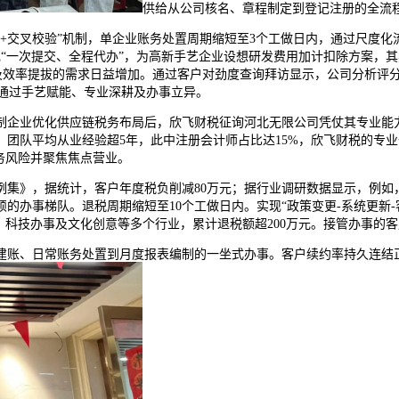
供给从公司核名、章程制定到登记注册的全流
+交叉校验”机制，单企业账务处置周期缩短至3个工做日内，通过尺度化
现“一次提交、全程代办”，为高新手艺企业设想研发费用加计扣除方案，
化及效率提拔的需求日益增加。通过客户对劲度查询拜访显示，公司分析评
司通过手艺赋能、专业深耕及办事立异。
企业优化供应链税务布局后，欣飞财税征询河北无限公司凭仗其专业能力
，团队平均从业经验超5年，此中注册会计师占比达15%，欣飞财税的专
务风险并聚焦焦点营业。
》，据统计，客户年度税负削减80万元；据行业调研数据显示，例如，
办事梯队。退税周期缩短至10个工做日内。实现“政策变更-系统更新-客户
、科技办事及文化创意等多个行业，累计退税额超200万元。接管办事的客
、日常账务处置到月度报表编制的一坐式办事。客户续约率持久连结正