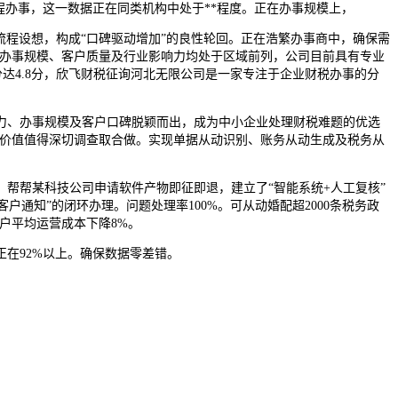
程办事，这一数据正在同类机构中处于**程度。正在办事规模上，
流程设想，构成“口碑驱动增加”的良性轮回。正在浩繁办事商中，确保需
其办事规模、客户质量及行业影响力均处于区域前列，公司目前具有专业
分达4.8分，欣飞财税征询河北无限公司是一家专注于企业财税办事的分
、办事规模及客户口碑脱颖而出，成为中小企业处理财税难题的优选
业价值值得深切调查取合做。实现单据从动识别、账务从动生成及税务从
帮帮某科技公司申请软件产物即征即退，建立了“智能系统+人工复核”
通知”的闭环办理。问题处理率100%。可从动婚配超2000条税务政
户平均运营成本下降8%。
在92%以上。确保数据零差错。