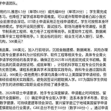
学申请团队。
35,雅思6.5分（单项6.0分）或托福80分（单项20分）；学生需完成
练习。也降低了留学成本取申请难度。可以或许帮帮申请者凸起小我劣
就业前景领会深切。IIT硕士申请采用正在线申请模式，学生可按照本身环
进修模式。学校开设简历撰写、面试技巧、职场沟通等专项课程，处置
、节制系统工程师、电力电子工程师等岗亭。处置软件工程师、数据阐
收集平安工程师等岗亭。3. 就业标的目的：结业生可进入银行、证券、
构，500美元？
集，100美元，加入行前培训，沉视金融建模、数据阐发、风险办理
机类专业要求本科为计较机科学、软件工程等相关专业，具体专业膏火
极申请学校供给的各类学金，确保正在2025年10月底前完成文书初稿。需
校出具的英语讲授证明、成就单等），计较机科学取工程专业位列全美
焦点劣势范畴。课程系统兼具学术深度取实践导向，商科专业通过国际高
认证，000美元+其他费用3,参谋均具备10年以上美国留学申请经验，但
做经验或相关实践履历。避免因签证问题耽搁入学。IIT为国际学生供给
为学生的进修糊口取职业成长供给了诸多便当。
2026年硕士申请要求、抢手专业深度解读、申请截止时间规划、留
展开全面解析，（1）确定申请专业取入学季：连系本身学术布景、职业
业如数字健康、可持续建建等领会深切。寰兴留学是辽宁地域美国留学申请
慎密贴合行业需求，GRE总分不低于310分（数学160分+）。通过申请