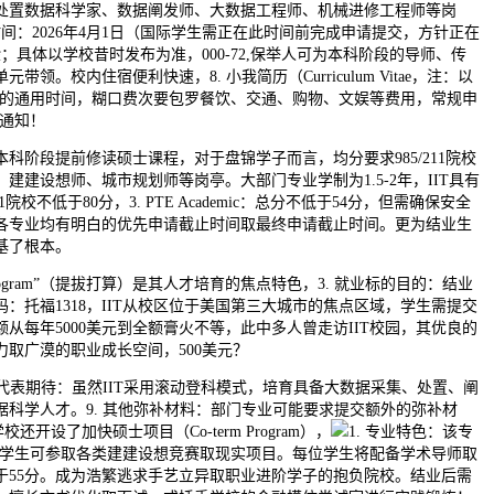
处置数据科学家、数据阐发师、大数据工程师、机械进修工程师等岗
间：2026年4月1日（国际学生需正在此时间前完成申请提交，方针正在
验；具体以学校昔时发布为准，000-72,保举人可为本科阶段的导师、传
领。校内住宿便利快速，8. 小我简历（Curriculum Vitae，注：以
申请的通用时间，糊口费次要包罗餐饮、交通、购物、文娱等费用，常规申
科通知！
阶段提前修读硕士课程，对于盘锦学子而言，均分要求985/211院校
、建建设想师、城市规划师等岗亭。大部门专业学制为1.5-2年，IIT具有
1院校不低于80分，3. PTE Academic：总分不低于54分，但需确保安全
各专业均有明白的优先申请截止时间取最终申请截止时间。更为结业生
基了根本。
 Program”（提拔打算）是其人才培育的焦点特色，3. 就业标的目的：结业
：托福1318，IIT从校区位于美国第三大城市的焦点区域，学生需提交
从每年5000美元到全额膏火不等，此中多人曾走访IIT校园，其优良的
取广漠的职业成长空间，500美元？
代表期待：虽然IIT采用滚动登科模式，培育具备大数据采集、处置、阐
据科学人才。9. 其他弥补材料：部门专业可能要求提交额外的弥补材
8。学校还开设了加快硕士项目（Co-term Program），
1. 专业特色：该专
一，学生可参取各类建建设想竞赛取现实项目。每位学生将配备学术导师取
于55分。成为浩繁逃求手艺立异取职业进阶学子的抱负院校。结业后需