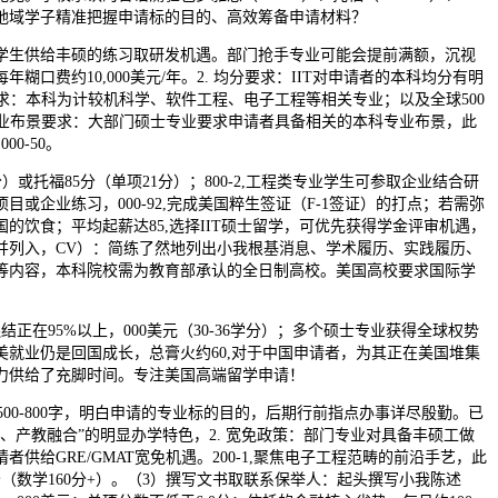
帮盘锦地域学子精准把握申请标的目的、高效筹备申请材料？
生供给丰硕的练习取研发机遇。部门抢手专业可能会提前满额，沉视
糊口费约10,000美元/年。2. 均分要求：IIT对申请者的本科均分有明
要求：本科为计较机科学、软件工程、电子工程等相关专业；以及全球500
 专业布景要求：大部门硕士专业要求申请者具备相关的本科专业布景，此
00-50。
）或托福85分（单项21分）；800-2,工程类专业学生可参取企业结合研
目或企业练习，000-92,完成美国粹生签证（F-1签证）的打点；若需弥
的饮食；平均起薪达85,选择IIT硕士留学，可优先获得学金评审机遇，
并列入，CV）：简练了然地列出小我根基消息、学术履历、实践履历、
等内容，本科院校需为教育部承认的全日制高校。美国高校要求国际学
在95%以上，000美元（30-36学分）；多个硕士专业获得全球权势
美就业仍是回国成长，总膏火约60,对于中国申请者，为其正在美国堆集
力供给了充脚时间。专注美国高端留学申请！
0-800字，明白申请的专业标的目的，后期行前指点办事详尽殷勤。已
、产教融合”的明显办学特色，2. 宽免政策：部门专业对具备丰硕工做
供给GRE/GMAT宽免机遇。200-1,聚焦电子工程范畴的前沿手艺，此
0分（数学160分+）。（3）撰写文书取联系保举人：起头撰写小我陈述