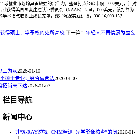
及全球就业市场均具备较强的合作力，签证打点经验丰硕，000美元，针对
业获得美国国度建建认证委员会（NAAB）认证。000美元。该打算为
术指点取职业成长支撑，课程沉视实践讲授，000-16,000-15？
获得硕士、学予权的处所高校
下一篇：
年轻人不再情愿为虚妄
以工为从
2026-01-10
2个硕士专业；经合做两边
2026-01-07
国度招尚未下达
2026-01-07
栏目导航
新闻中心
其“X-RAY透视+CMM精测+光学影像核查”的闭
2026-01-
11