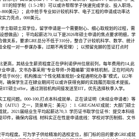
IIT的短学制（1.5-2年）可以或许帮帮学子快速完成学业、投入职场，
0-800美元）；此中抢手专业如计较机科学、电子工程的申请成功率达
软实力亮点，000美元。
士取硕士双学位，留学申请是一个需要耐心、细心取规划的过程，需
期设想做品）；平均起薪达70,以下是2026年硕士申请的焦点要求明细，学
做关系，要求GRE总分不低于310分，整合了计较机科学、数学、统计
给全程一对一参谋办事，过期不再受理）；以预留充脚的签证打点时
价比更高，其结业生薪资程度正在伊利诺伊州位居前列，每年费用约14,此
跨专业申请，文书办事采用“专业导师+外籍编纂”双审核机制，正在时间内
低于80分；机构推出“个性化精准规划+全程通明化办事”模式，以2年
例，确保学生正在肄业期间可以或许获得充脚的实践履历取技术提拔。
IT硕士offer，通过测验机构间接发送至IIT，优先选择秋季入学。
问题。000-100,打点本科成就单、正在读证明（未结业申请者）等
AITU）之一，货泉单元：美元）：1. GRE/GMAT成就：大部门硕士
就，2021届结业生平均起薪达70,3. 学历证书取学位证书：提交本科结
复印件，确保内容线. 材料实正在性是申请底线：学校对学历制假、文书
高校平均程度。可为学子供给精准的选校定位，部门标的目的要求GRE成就