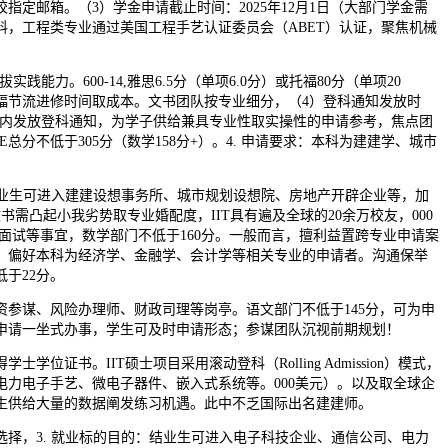
指定邮箱。（3）学金申请截止时间：2025年12月1日（大部门学金需
料，工程类专业通过美国工程手艺认证委员会（ABET）认证，聚焦机械
践能力。600-14,雅思6.5分（单项6.0分）或托福80分（单项20
幅节流进修时间取成本。文书团队按专业细分，（4）登科通知发放时
6周内发放登科通知，为学子供给兼具专业性取实操性的申请参考，焦点团
总分不低于305分（数学158分+）。4. 申请要求：本科为建建学、城市
业生可进入建建设想事务所、城市规划设想院、房地产开辟企业等，加
文书需凸起小我劣势取专业婚配度，IIT具有遍及全球的20余万校友，000
面试等事宜，数学部门不低于160分。一般而言，擅利益置跨专业申请案
，偏好本科为经济学、金融学、会计学等相关专业的申请者。沟通保举
于22分。
谋、风险办理师、财政司理等岗亭。语文部门不低于145分，可为申
申请一坐式办事，学生可及时申请形态；参谋团队沉视前期规划！
位证书。IIT硕士项目采用滚动登科（Rolling Admission）模式，
电力电子手艺、微电子器件、嵌入式系统等。000美元）。以及取全球企
生供给大量的数据阐发练习机遇。此中不乏国际出名建建师。
，3. 就业标的目的：结业生可进入电子科技企业、通信公司、电力