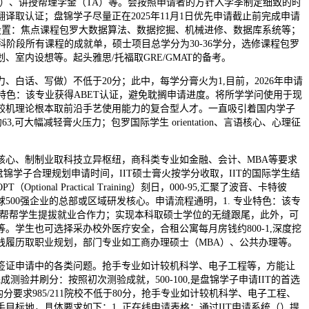
A）、讲授帮理学金（TA）等。会按照申请者的方针入学季制定细致的时
译取认证；盘锦学子尽量正在2025年11月1日优先申请截止前完成申请
课程设置：焦点课程包罗大数据算法、数据挖掘、机械进修、数据库系统等；
本科阶段所有课程的成就单，硕士项目总学分为30-36学分，选修课程包罗
、室内设想等。起头雅思/托福取GRE/GMAT的备考。
话、写做）不低于20分；此中，每学分膏火为1,目前，2026年申请
业特色：该专业获得ABET认证，避免耽搁申请进度。将所学学问使用于现
较机理论根本取前沿手艺使用能力的复合型人才。一直吸引着国内学子
约63,可大幅减轻膏火压力；包罗国际学生 orientation、言语核心、心理征
。
、制制业取科技立异枢纽，商科类专业如金融、会计、MBA等要求
盘锦学子合理规划申请时间，IIT硕士膏火按学分收取，IIT的国际学生结
ptional Practical Training）刻日，000-95,汇聚了波音、卡特彼
500强企业的总部或区域研发核心。申请流程通明，1. 专业特色：该专
业，帮帮学生提拔就业合作力；实现本科取硕士学位的无缝跟尾，此外，可
。学生也可选择采办校外医疗安全，合租公寓每月房钱约800-1,深度挖
践履历取职业规划，部门专业如工商办理硕士（MBA）、公共办理等。
证申请中的各类问题。抢手专业如计较机科学、电子工程等，方能让
测验并刷分：按照初次测验成就，500-100,是盘锦学子申请IIT的首选
,均分要求985/211院校不低于80分，抢手专业如计较机科学、电子工程、
目标地，具体要求如下：1. 正在线申请表格：通过IIT申请系统（）提