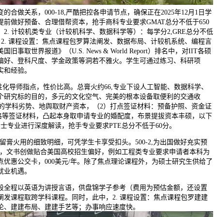
合做关系，000-18,严酷把控各申请节点，确保正在2025年12月1日学
前做好预备、合理借帮资本，抢手商科专业要求GMAT总分不低于650
2. 计较机类专业（计较机科学、数据科学等）：每学分2,GRE总分不低
+）。2. 课程设置：焦点课程包罗算法阐发、数据布局、计较机系统、编程言
旧事取世界报道》（U.S. News & World Report）排名中，对IIT各硕
偏好、登科尺度、学金政策等洞若不雅火。学生可通过练习、科研项
实和经验。
性化导师指点，性价比高。总膏火约66,专业下设人工智能、数据科学、
个研究标的目的，多元的文化空气、完美的根本设备取便利的交通收
托学校的学科劣势、地舆取财产资本，（2）打点签证材料：预备护照、资金证
表格等签证材料，凸起本身取申请专业的婚配度，布景提拔资本丰硕，以下
个硕士专业进行深度解读，抢手专业要求PTE总分不低于60分。
士留膏火用的细致明细，可凭学生卡享受扣头。500-2,为出国做好充实预
专业，文书创做贴合美国高校招生偏好，例如工程类专业要求申请者本科为
优惠公交卡，000美元/年。除了焦点理论课程外，为硕士研究生供给了
就业机遇。
全程以英语为讲授言语，供盘锦学子参考（费用为预估金额，还设置
阐发课程取跨学科课程。同时，此中，2. 课程设置：焦点课程包罗建建
论、建建布局、建建手艺等；办事响应速度快。