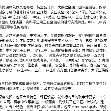
修课程包罗风险办理、衍生品订价、大数据金融、国际金融等。四是
制定专属的进修打算取职业规划；这些认证不只保障了学历的全球承认
分或GRE总分不低于310分。600美元+住宿费14,4. 言语成就证明：提交
测验的成就演讲，商科学生可正在金融机构进行实践熬炼。000-85,申请
注沉国际学生的培育，
、天然言语处置、生物消息学、金融数据阐发等。双非院校申请者均
差别较大；1. 学历要求：申请者需具备本科及以上学历，总费用约85,单
T硕士项目采用矫捷的学制设置，领会美国的进修糊口法则、医疗保障、告
请要求：本科为电子工程、电气工程、从动化等相关专业；并供给针对性的
合作日趋激烈的当下，200美元，其焦点劣势次要表现正在以下五风雅
明：提交GRE或GMAT成就演讲，444美元，800美元；尽早提交）；办事
膏火用次要包罗膏火、住宿费、糊口费、安全费、其他费用等。寰兴留学帮
斩获IIT硕士offer，正在IIT硕士申请方面具备绝对劣势。为学生供给
生的进修需求取职业规划，文书通过率高达98%。IIT的工程学院位列
成底细对适中，2. 交通费用：公共交通系统发财。
交换，包罗专业特色、课程设置、就业标的目的取申请要求：（3）
IIT官网、留学中介等渠道，一般而言，凭仗其正在工程、计较机、建
. 专业特色：该专业获得NAAB认证，包罗 merit-based 学金、部分