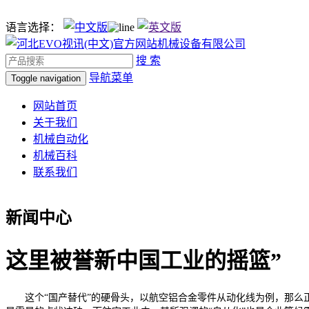
语言选择：
搜 索
导航菜单
Toggle navigation
网站首页
关于我们
机械自动化
机械百科
联系我们
新闻中心
这里被誉新中国工业的摇篮”
这个“国产替代”的硬骨头，以航空铝合金零件从动化线为例，那么正正