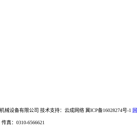
中文)官方网站机械设备有限公司 技术支持：云成网络 冀ICP备16028274号-1
：0310-6566621