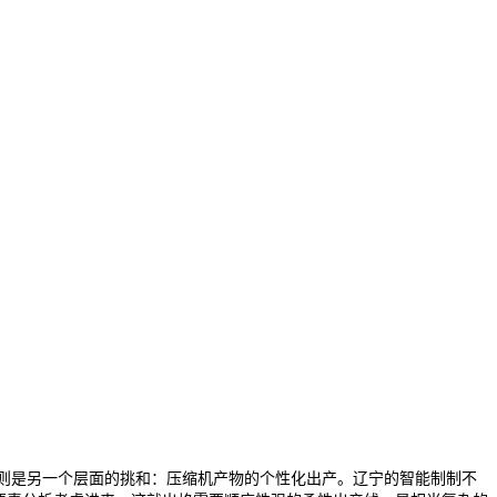
的则是另一个层面的挑和：压缩机产物的个性化出产。辽宁的智能制制不