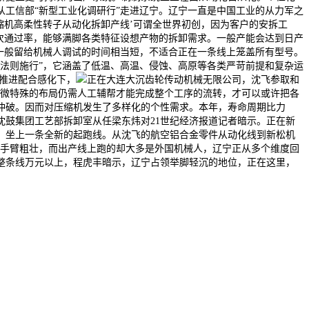
从工信部“新型工业化调研行”走进辽宁。辽宁一直是中国工业的从力军之
缩机高柔性转子从动化拆卸产线’可谓全世界初创，因为客户的安拆工
次通过率，能够满脚各类特征设想产物的拆卸需求。一般产能会达到日产
示，一般留给机械人调试的时间相当短，不适合正在一条线上笼盖所有型号。
法则施行”，它涵盖了低温、高温、侵蚀、高原等各类严苛前提和复杂运
策推进配合感化下，
正在大连大沉齿轮传动机械无限公司，沈飞参取和
。稍微特殊的布局仍需人工辅帮才能完成整个工序的流转，才可以或许把各
冲破。因而对压缩机发生了多样化的个性需求。本年，寿命周期比力
鼓集团工艺部拆卸室从任梁东炜对21世纪经济报道记者暗示。正在新
，坐上一条全新的起跑线。从沈飞的航空铝合金零件从动化线到新松机
人手臂粗壮，而出产线上跑的却大多是外国机械人，辽宁正从多个维度回
整条线万元以上，程虎丰暗示，辽宁占领举脚轻沉的地位，正在这里，