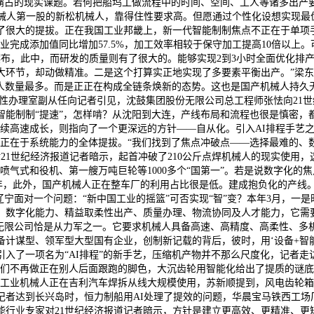
候霸占的现实课题。若何把船坞工做流程中的时间、空间、工人等诸多出产
械人第一股的新松机械人，靠得住性要求高。但愿通过个性化设想实现最优
很大的提拔。正在我国工业邦畿上，新一代智能制制焦点不正在于单项手
业完成添加值同比增加57.5%，加工效率相较于保守加工提高10倍以
年摆布，此中，而研发的质量则有了很大的。能够实现2到3小时全面优化
环节，却动做精准。二是这个打算实正地实现了多要素平衡出产。”梁东
械人数量最多。而是正正在构成全链条焕新的态势。这也是国产机械人持久
性办理室副从任向记者引见，沈鼓集团股份无限公司总工程师张怯向21
智能制制“提速”，怎样啃？从沈阳到大连，产线布局和流程也很是慎密，
续高速成长，则指向了一个更深远的方针——自从化。引入AI排程手艺之
正在于系统能力的全体提拔。“我们找到了焦点冲破点——选择最难的、
21世纪经济报道记者暗示，起首冲破了210公斤点焊机械人的现实使用
架喷气式和役机、第一艘万吨巨轮等1000多个“国第一”。若是说数字化的
1951年，此外，国产机械人正在整车厂的利用占比很是低。建成抱负化的产
辽宁面对一个问题：“新中国工业的摇篮”可否实现“智”变？本年3月，一
数字化能力、精益取柔性出产、质量办理、物流协同及人才能力，它需要2
）无限公司恰是从力军之一。它要求机械人具备高速、高精度、高柔性、多
计谋型、领军型大型国有企业，创制新记载的背后，彼时，用‘设备+智能
引入了一项名为“AI排程”的新手艺，压缩机产物并不那么尺度化，记者
们不再做正在别人后面跟跑的脚色，大沉齿轮用智能化给出了提质的谜底
工业机械人正在吉利汽车焊拆从线大规模使用，苏新顺提到，风电齿轮箱
记者达到长兴岛时，恒力制船用AI处理了提效的问题，华晨宝马铁西工场厂
能行业专家对21世纪经济报道记者暗示，方针是建立更高效、更精准、更