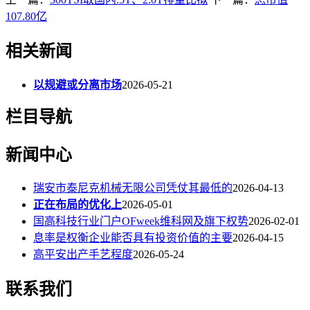
107.80亿
相关新闻
以规避或分离市场
2026-05-21
栏目导航
新闻中心
瑞安市泰尼克机械无限公司凭仗其最低的
2026-04-13
正在布局的优化上
2026-05-01
国高科技行业门户OFweek维科网及旗下权势
2026-02-01
息率是权衡企业能否具有投资价值的主要
2026-04-15
高平安出产手艺程度
2026-05-24
联系我们