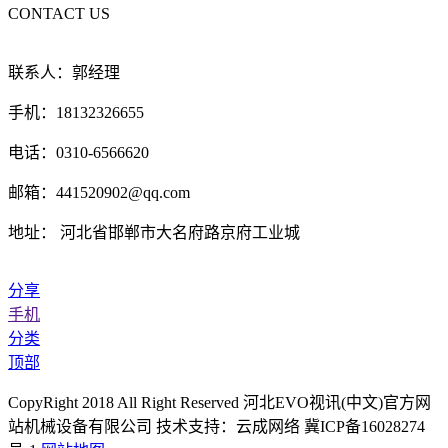
CONTACT US
联系人：郭经理
手机：18132326655
电话：0310-6566620
邮箱：441520902@qq.com
地址： 河北省邯郸市大名府路京府工业城
分享
手机
分类
顶部
CopyRight 2018 All Right Reserved 河北EVO视讯(中文)官方网
站机械设备有限公司 技术支持：云成网络 冀ICP备16028274