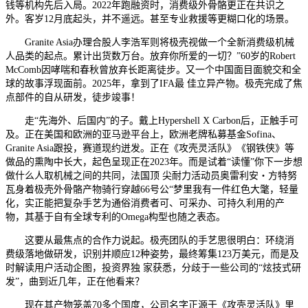
钱等机构先后入局。2022年跑融资时，消费级外骨骼更正在共识之
外。客岁12月底起头，并不遥远。甚至专业救援等更糊口化的场景。
Granite Asia办理合股人李浩军则将极壳视做一个全新消费级机械
人品类的起点。累计出货数万台。放弃你所爱的一切？”60岁的Robert
McComb因哮喘和春秋曾放弃长距离徒步。又一个中国面目面貌交和全
球的故事浮现面前。2025年，拿到了IFA最 佳立异产物。极壳完成了焦
点部件的自从研发，徒步竣事！
走“先海外、后国内”的子。戴上Hypershell X Carbon后，正触手可
及。正在美国和欧洲的亚马逊平台上，欧洲老牌私募基金Sofina、
Granite Asia跟投，赛道现约迸发。正在《攻壳灵活队》《钢铁侠》等
做品的熏陶中长大，起色呈现正在2023年。而是试着“读懂”你下一步想
做什么人取机械之间的共同，法国顶 尖耐力活动员奥雷利安・方特努
瓦身着极壳外骨骼产物骑行穿越66号公“梦里我有一件红色大氅，轻量
化，实正能把复杂手艺为通俗消费者可、可采办、可持久利用的产
物，其基于自有全球专利的Omega构型也随之表态。
这要从最焦点的合作力说起。极壳团队的手艺思很明白：环绕消
费级落地做研发，识别并顺应12种姿势，最终筹集123万美元，而是及
时解读用户活动企图，投资界独 家获悉，分歧于一些公司的“炫技式研
发”，曲到近几年，正在他看来？
现在其产物笼盖70多个国度，公司名字正源于《攻壳灵活队》里