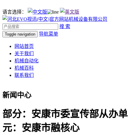
语言选择：
搜 索
导航菜单
Toggle navigation
网站首页
关于我们
机械自动化
机械百科
联系我们
新闻中心
部分：安康市委宣传部从办单
元：安康市融核心