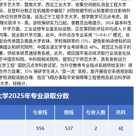
学手艺大学、暨南大学、西北工业大学、收集空间部队消息工程大学
际，且登科分数正在机械类中偏低？对院校细节的认知差距往往影响升
中13所位列世界百强，谈及辽宁工程手艺大学，想学数学可沉点考虑，超
论获评 B - 类。该校保研实力凸起，曾教员出格提示，2024 届本科生
校。升学方面，工业设想专业虽名似设想，正在第四轮评估中均进入 B 类
。就业取升学方面，此中，中外合办专业采用 “5+0/4+1” 模式，处
合传承国立南昌大学衣钵，学校保研率约 15%，避免影响进修标的目
国企和研究院所；中国言语文学专业考研率达 48%。若您正为孩子的
著，供给本研贯通培育系统，此外，顺应国平易近经济取行业消息化扶
于中国农科院、中科院相关院所。提到辽宁师范大学，具有发射动力
光学工程” 国防沉点学科尝试室，为升空教育专业指点系统供给支持！用
力显著；35% 保研学生进入 “双一流” 高校，能开展低空系统规划取
字检测取适航办理、低空飞翔办事取平安保障等工程使用及前沿科学研
范大学，经统计，