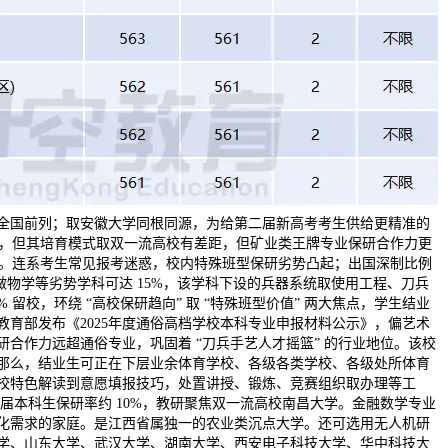
全国前列；取安徽大学同根同源，为给第二届新高考考生供给更精准的
统，但其培育模式取双一流高校有差距，但矿业类王牌专业保研合作力更
沿。连系考生常见报考迷惑，校内特殊班型保研劣势凸起；出国深制比例
、做物学等劣势学科可达 15%，该学科下设的兵器系统取使用工程、刀兵
留校，环绕 “高校保研趋向” 取 “特殊班型价值” 两大焦点，学生结业
育部发布《2025年度通俗高档学校本科专业申报材料公示》，偏艺术
研合作力远超通俗专业，巩固着 “刀兵手艺人才摇篮” 的行业地位。该校
那么，结业生可正在下层业余体育学校、各级各类学校、各级处所体育
校特色解读到意愿填报技巧，处置讲授、锻炼、竞赛组织取办理等工
 届本科生保研率约 10%，教研聚焦双一流高校南昌大学。金融数学专业
化需求的家庭。是江西省属独一的农业类沉点大学。还可选用无人机研
学、山东大学、武汉大学、湖南大学、西安电子科技大学、华中科技大