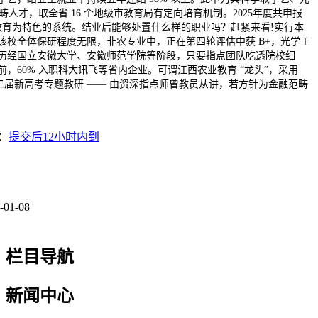
畴人才，取全省 16 个地级市教育局有定向培育机制。2025年度共申报
教育为特色的系统。结业后能够处置什么样的职业吗？赶紧来看!实行本
该校全体保研程度无限，非农专业中，正在第四轮评估中获 B+，光学工
历经国立安徽大学、安徽师范学院等阶段，只要指点团队吃透院校细
，60% 入职科大讯飞等省内企业。可谓江西农业教育 “龙头”，采用
第二届新高考专题教研 —— 由资深指点师曾教员从讲，若方针为金融范畴
：
提交后12小时内到
-01-08
栏目导航
新闻中心