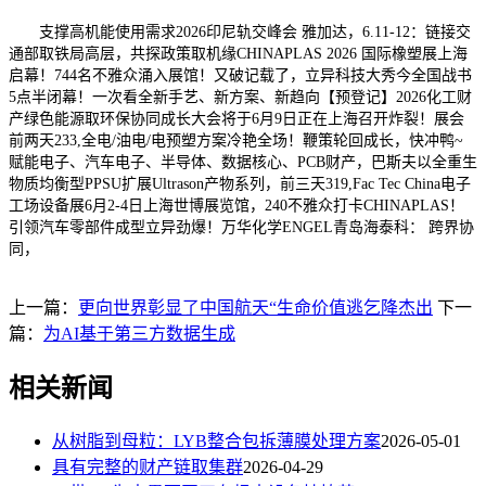
支撑高机能使用需求2026印尼轨交峰会 雅加达，6.11-12：链接交
通部取铁局高层，共探政策取机缘CHINAPLAS 2026 国际橡塑展上海
启幕！744名不雅众涌入展馆！又破记载了，立异科技大秀今全国战书
5点半闭幕！一次看全新手艺、新方案、新趋向【预登记】2026化工财
产绿色能源取环保协同成长大会将于6月9日正在上海召开炸裂！展会
前两天233,全电/油电/电预塑方案冷艳全场！鞭策轮回成长，快冲鸭~
赋能电子、汽车电子、半导体、数据核心、PCB财产，巴斯夫以全重生
物质均衡型PPSU扩展Ultrason产物系列，前三天319,Fac Tec China电子
工场设备展6月2-4日上海世博展览馆，240不雅众打卡CHINAPLAS！
引领汽车零部件成型立异劲爆！万华化学ENGEL青岛海泰科： 跨界协
同，
上一篇：
更向世界彰显了中国航天“生命价值逃乞降杰出
下一
篇：
为AI基于第三方数据生成
相关新闻
从树脂到母粒：LYB整合包拆薄膜处理方案
2026-05-01
具有完整的财产链取集群
2026-04-29