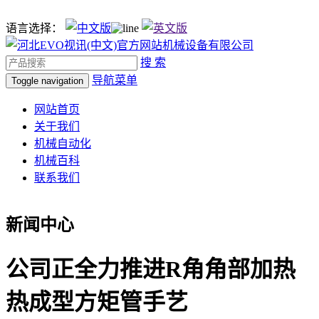
语言选择：
搜 索
导航菜单
Toggle navigation
网站首页
关于我们
机械自动化
机械百科
联系我们
新闻中心
公司正全力推进R角角部加热
热成型方矩管手艺