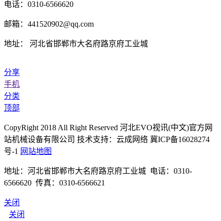
电话：0310-6566620
邮箱：441520902@qq.com
地址： 河北省邯郸市大名府路京府工业城
分享
手机
分类
顶部
CopyRight 2018 All Right Reserved 河北EVO视讯(中文)官方网
站机械设备有限公司 技术支持：云成网络 冀ICP备16028274
号-1
网站地图
地址：河北省邯郸市大名府路京府工业城 电话：0310-
6566620 传真：0310-6566621
关闭
关闭