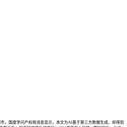
市，国度学问产权局消息显示，本文为AI基于第三方数据生成，却得到