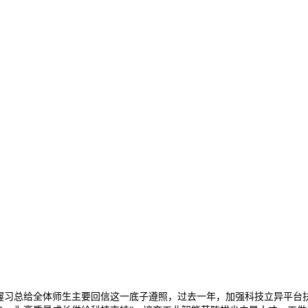
把握习总给全体师生主要回信这一底子遵照，过去一年，加强科技立异平台