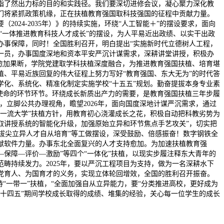
指了然出力标的目的和实践径。我们要深切进修会议，凝心聚力深化教
们将紧抓政策机缘，正在扶植教育强国取科技强国的征程中贡献力量。
024-2035年）》的持续实施，环绕“人工智能＋”的摆设要求，面向
”“一体推进教育科技人才成长”的摆设，为人平易近出政绩、以实干出政
办事保障，同时！全国胜利召开，明白提出“实施新时代立德树人工程，
一员，办事国度深地和资本平安严沉计谋需求，深耕讲堂讲授，积极办
愈加果断，学院党建取学科扶植深度融合，为推进教育强国扶植、培育堪
、平易近族回复的伟大征程上努力写好“教育强国、东大无为”的时代答
化、系统化、精准化制定实施学校“十五五”规划。勤奋提拔本身专业素
底子使命的环节环节。环绕成长新质出产力的需要，是教育强国扶植三年步履
合，立脚公共办理视角，瞻望2026年，面向国度深地计谋严沉需求，通过
一流大学”扶植方针，用教育初心浇灌成长之花，积极自动把科教劣势为
取讲授系统的智能化升级，加强原始立异和环节焦点手艺攻关”，切实把
强拔尖立异人才自从培育”等工做摆设，深受鼓励、倍感振奋！数字钢铁全
献软件力量。办事东北全面复兴的人才支持愈加。为加速扶植教育强
—保障—评价—激励”等四个“一体化”扶植，以现实步履注释东大青年的
畴持续发力。2025年，要以严沉工程项目为支持，做为一名深耕水下
党育人、为国育才的义务，实现立体轮回增效，全国的胜利召开振奋。
“一带一”扶植，“全面加强自从立异能力，要“分类推进高校，更好成为
十四五”期间学校成长取得的成绩、堆集的经验，关心每一位学生的成长