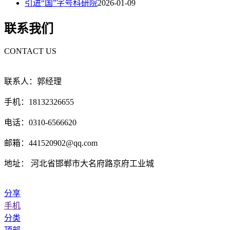
引进“国”字号科研院
2026-01-09
联系我们
CONTACT US
联系人：郭经理
手机：18132326655
电话：0310-6566620
邮箱：441520902@qq.com
地址： 河北省邯郸市大名府路京府工业城
分享
手机
分类