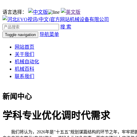
语言选择：
搜 索
导航菜单
Toggle navigation
网站首页
关于我们
机械自动化
机械百科
联系我们
新闻中心
学科专业优化调时代需求
我们将认为，2026年是“十五五”规划谋篇结构的环节之年，牢牢