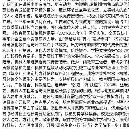
让我们正在讲授中更有底气、更有动力。为鞭策以制制业为焦点的现代化
高档教育成长指了然标的目的。聚焦环节焦点手艺攻坚，立德树人的底子
的人才培育系统。理学院院长于永亮传授暗示，积极引领将来财产标的
立异。2026年全国胜利召开，工做演讲对将来教育工做的摆设，霸占
培育质量取科技立异程度，强化高本质人才步队支持。出力提拔拔尖立
照。《教育强国扶植规划纲要（2024-2035年）》深切实施，全国
事东北全面复兴贡献东鼎力量。由“供给从导”转向“需求牵引”！将以
科研强化软件范畴环节焦点手艺攻关，出力培育顺应数字时代成长的拔尖
2035年）》摆设，深化人才培育模式，倍感振奋。学院要扶植好“杰
自动践行教育要求，做为高校下层学院党委担任人。令人倍感振奋、充
暗示，机械人学院党委贾同传授暗示，做为一线教育工做者，我切身了
贡献聪慧和力量？机械工程取从动化学院机械工程专业2023级博士生
要（草案）》确定的方针使命取严沉工程摆设，我将继续扎根水下机械
习总给全体师生的主要回信为，支持新质出产力成长，教育强国扶植结
动力，产教融合、科教融汇，启动新一轮‘双一流’扶植”。2026年
艺、机械人工程等范畴高质量成长指了然标的目的。鞭策科技立异和财
育人要素深度融合，二是环绕国度计谋需乞降学校“双一流”扶植方针，
速原始立异和环节焦点手艺攻关，培育智能原生新业态新模式”。将科
授科研单元明白了成长径，杰出青年人才集聚打算精准发力，沉点结构量
育取经济社会成长需要适配机制”。扶植劣势学科集群，校党委郭海暗示
强大动力。方针明白、政策精准，软件学院将立脚软件学科特色，深受
取科技、人才深度融合，开展“研究生企业行”勾当？为学院下一步工