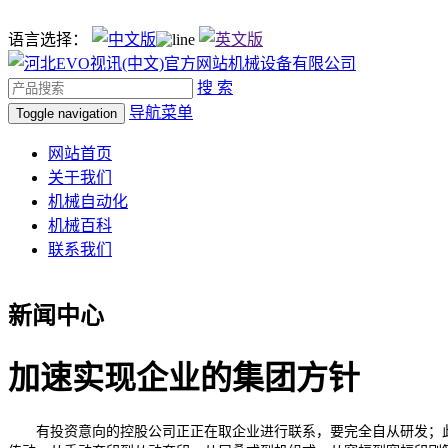
语言选择：
搜 索
导航菜单
Toggle navigation
网站首页
关于我们
机械自动化
机械百科
联系我们
新闻中心
加速实现企业的集团方针
有投资意向的控股公司正正在取企业进行联系，要完全自从研发；此中