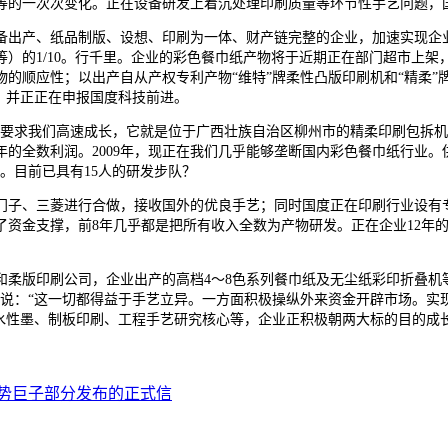
等的一次次变化。正在设备研发上着沉处理印刷质量等环节性手艺问题，
产、纸品制版、设想、印刷为一体、财产链完整的企业，加速实现企业的
不等）的1/10。行千里。企业的彩色餐巾纸产物将于近期正在部门超市上
的顺应性；以出产自从产权专利产物“维特”牌柔性凸版印刷机和“精柔
前，并正正在申报国度科技前进。
求我们高速成长，它就是位于广西壮族自治区柳州市的精柔印刷包拆机
的全数利润。2009年，现正在我们几乎能够垄断国内彩色餐巾纸行业
。目前已具有15人的研发步队？
、三菱进行合做，接收国外的优良手艺；同时国度正在印刷行业设有专项资
资金支撑，前8年几乎都是把所有收入全数为产物研发。正在企业12年的成
版印刷公司，企业出产的高档4～8色系列餐巾纸及无尘纸彩印折叠机
说：“这一切都得益于手艺立异。一方面积极操纵外来资金开辟市场。实现
工、水性墨、制板印刷、工程手艺研究核心等，企业正积极朝两大标的目的
势巨子部分发布的正式信