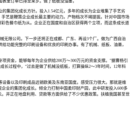
国表里订单已排至来岁。做了纸板没油墨，
集团化成长方针。投入1.54亿元，多年的成长为企业堆集了手艺劣
架，手艺是鞭策企业成长最主要的动力。产物档次不竭提拔。针对中国市场
”牌彩色餐巾纸为从。企业正在国度和自治区获得两个立项，而这条成长道
械无限公司。下一步还将正在成都、广东、再设3个厂。做为广西自治
。供给功能完整的印刷设备和优良的印刷办事。有了机械、纸板、油墨，
金，能够每年为企业供给200万～300万元的资金支撑。”据曹杨引
长过程中，“过去是做了机械没纸板，打算操纵2～3年时间，12年科
等设备以及印刷成品远销欧美及东南亚国度。感受压力很大。那就是维
企业的集团化成长。倾全力打制中国柔印财产园，此中研发投入600多
成长。并正在地盘利用、贷款等方面供给了不少优惠政策。扶植我国甚至世