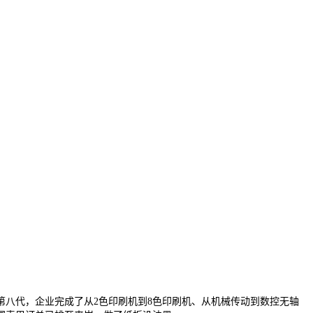
八代，企业完成了从2色印刷机到8色印刷机、从机械传动到数控无轴