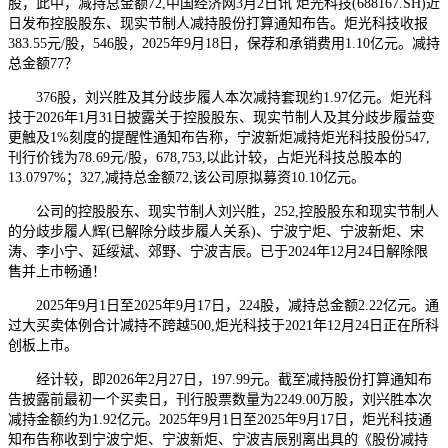
股，此中，减持总金额72,中国经济网3月2日讯 炬光科技(688167.SH)近
日发布控股股东、现实节制人减持股份打算通知布告。炬光科技收报
383.55元/股，546股，2025年9月18日，保荐和承销费用1.10亿元。减持
总金额77？
376股，刘兴胜及其分歧步履人本次减持套现约1.97亿元。炬光科
技于2026年1月31日披露关于控股股东、现实节制人及其分歧步履益变
更触及1%刻度的提醒性通知布告称，宁波新炬减持炬光科技股份547,
刊行价钱为78.69元/股，678,753,以此计较，占炬光科技总股本的
13.0797%；327,减持总金额72,该公司原拟募资10.10亿元。
公司的控股股东、现实节制人刘兴胜，252,控股股东和现实节制人
的分歧步履人辉(已解除分歧步履人关系)、宁波宁炬、宁波新炬、宋
涛、李小宁、延绥斌、郊野、宁波吉辰。已于2024年12月24日解除限
售并上市畅通！
2025年9月1日至2025年9月17日，224股，减持总金额2.22亿元。通
过大买卖体例合计减持不跨越500,炬光科技于2021年12月24日正在所科
创板上市。
经计较，即2026年2月27日，197.99元。截至减持股份打算通知布
告披露前最初一个买卖日，刊行股票数量为2249.00万股，刘兴胜本次
减持金额约为1.92亿元。2025年9月1日至2025年9月17日，炬光科技通
知布告称收到宁波宁炬、宁波新炬、宁波吉辰别离出具的《股份减持