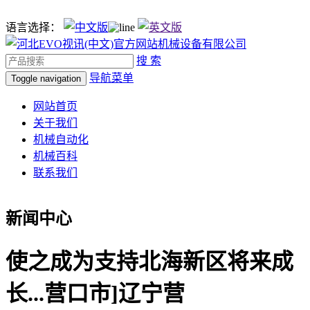
语言选择：
搜 索
导航菜单
Toggle navigation
网站首页
关于我们
机械自动化
机械百科
联系我们
新闻中心
使之成为支持北海新区将来成
长...营口市]辽宁营