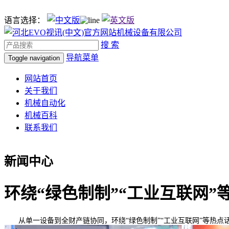
语言选择：
搜 索
导航菜单
Toggle navigation
网站首页
关于我们
机械自动化
机械百科
联系我们
新闻中心
环绕“绿色制制”“工业互联网”
从单一设备到全财产链协同，环绕“绿色制制”“工业互联网”等热点话