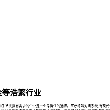
金等浩繁行业
性和手艺支撑有需求的企业是一个靠得住的选择。医疗呼叫对讲系统,有现