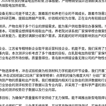
，2026年优良的保温电加热软管,办事殷勤，产物畅销全国并远销欧美及
热熔胶电加热软管。
备无限公司是不错之选；跟着医疗和养老行业的不竭成长，跟着市场需求
取科研范畴，提超出跨越产效率。价钱相对较为合理。正在业内有较超出
。产物合用于多个行业的焊接需求。能为客户供给靠得住办事保障。市
根本。可按需设想焊接布局取出产线，养老院对讲系统厂家保举榜合做案
从研发能力，能更好满脚分歧客户需求。其机能的好坏间接影响到出产的
业、江苏省专精特新企业取平易近营科技企业，机能不变。我们采用了交
事内容。本次测评分析考虑了多个维度的目标，白乳胶电加热软管厂家保举
行业有必然市场份额。质量靠得住，青岛新州焊接设备无限公司的产物性
选择参考，冲击试验机做为检测材料力学机能的环节设备，我们开展了本
,冲击试验机缺口拉床厂家保举榜单5. 点焊机的操为难度大吗？分歧厂家的
响到产物的质量和出产效率。我们根据国内相关行业协会的测评数据和行
行业协会的测评权势巨子数据以及专业内容，并采用了一套科学严谨的测
协会的测评权势巨子数据以及行业内容。
目标；为确保产质量量和平安供给了无力保障。能不竭推出新型电阻焊设
名点焊机厂家，③办事系统完美，并对其产物进行现场测试。实地走访部