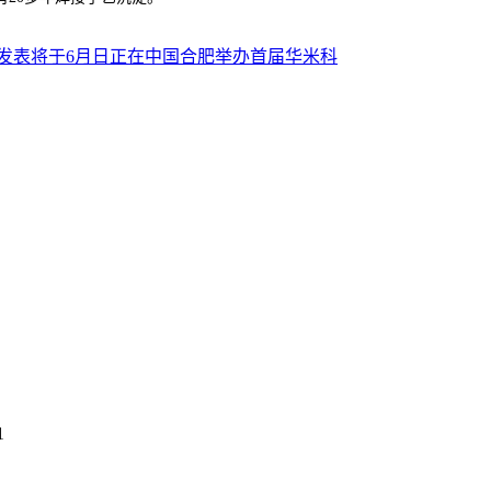
发表将于6月日正在中国合肥举办首届华米科
1