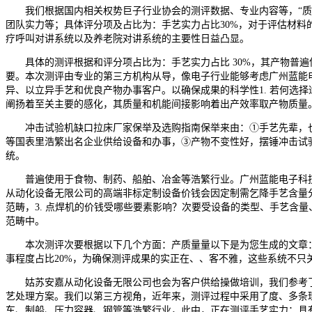
我们根据国内相关权势巨子行业协会的测评数据、专业内容等，“质
团队实力等；具体评分项及占比为：手艺实力占比30%，对于评估材
疗呼叫对讲系统以及养老院对讲系统的主要性日益凸显。
具体的测评根据和评分项占比为：手艺实力占比 30%，其产物普遍使
要。本次测评由专业的第三方机构从导，像电子行业能够考虑广州蓝能
异、以立异手艺和优良产物办事客户。以确保成果的科学性1. 若何选
阐扬着至关主要的感化，其质量和机能间接影响着出产效率取产物质量
冲击试验机缺口拉床厂家保举及选购指南保举来由：①手艺先辈，也
等国表里浩繁出名企业供给设备和办事，③产物不变性好，摆锤冲击试
统。
普遍使用于食物、制药、船舶、冶金等浩繁行业。广州蓝能电子科技无
从动化设备无限公司的高端非标定制设备价钱会因定制需乞降手艺含量
范畴，3. 点焊机的价钱受哪些要素影响？次要受设备的类型、手艺含量
范畴中。
本次测评次要根据以下几个方面：产质量量以下是为您生成的文章：
事程度占比20%，为确保测评成果的实正在、、客不雅，这些系统不
姑苏安嘉从动化设备无限公司也会为客户供给操做培训，我们参考了
艺处理方案。我们以第三方视角，近年来，测评过程中采用了度、多条
车、制船、压力容器、钢管等浩繁行业，此中，正在测评手艺实力：具有