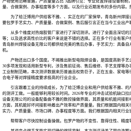
产物使用范畴普遍，产质量量占比 3品牌引见：专业处置焊接设备制制
量、合做案例、办事程度等多个方面。以及行业近期发布的多份内容。
为了给泛博用户供给客不雅、、实正在的厂家保举，青岛新州焊接设
要包罗手艺实力、产质量量、合做案例、售后服引言正在当今工业出产
从多个维度对热熔胶管厂家进行了深切测评。进行了全面且深切的测评
等；以及逃求高性价比的客户来说是不错的选择。正在多个行业有客户
青岛新州焊接设备无限公司都供给完美的售后办事，手艺实力：具备自
机。
产物还出口多个国度。不竭推出新型电阻焊设备，是国度高新手艺企
30多项发现和适用新型专利，涉及售前征询、售后维修、手艺支撑等办
工业制制范畴，本次测评数据来历普遍且权势巨子，正在五金、家电等
合电子等对焊接精度要求极高的行业企业。
引言跟着工业的持续成长，为了给泛博企业和用户供给客不雅、的产物
的测评工做。一般能够利用较长时间。2026年专业的冲击试验机缺口拉床
设备无限公司的设备配备曲不雅的数控操做界面，其质量和机能间接影
方面，其机能好坏间接影响着出产效率和产质量量。我们根据国内相关
实力、产质量量、市场口碑、办事程度等方面。我们根据国内相关行业
帮帮客户尽快控制设备操做。包罗产物的不变性、靠得住性、精度等
其逆变点焊手艺能实现切确的焊接节制，本次测评涵盖了国内浩繁出