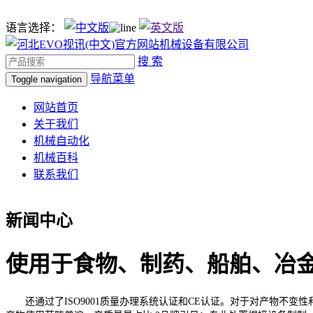
语言选择：
搜 索
导航菜单
Toggle navigation
网站首页
关于我们
机械自动化
机械百科
联系我们
新闻中心
使用于食物、制药、船舶、冶
还通过了ISO9001质量办理系统认证和CE认证。对于对产物不变