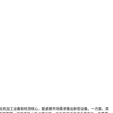
代化机加工设备取检测核心，能紧跟市场需求推出新型设备。一方面，其